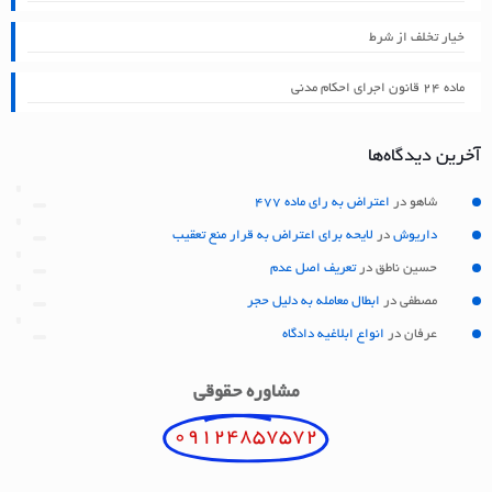
خیار تخلف از شرط
ماده ۲۴ قانون اجرای احکام مدنی
آخرین دیدگاه‌ها
شاهو
در
اعتراض به رای ماده 477
داریوش
در
لایحه برای اعتراض به قرار منع تعقیب
حسین ناطق
در
تعریف اصل عدم
مصطفی
در
ابطال معامله به دلیل حجر
عرفان
در
انواع ابلاغیه دادگاه
مشاوره حقوقی
09124857572