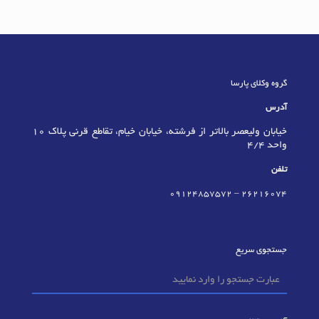
گروه وکلای پارسا
آدرس
خیابان ولیعصر بالاتر از فرشته، خیابان خیام، تقاطع قرنی پلاک 10
واحد 4/4
تلفن
09124857572
–
٢٦٢١٦٠٧٤
جستجوی سریع