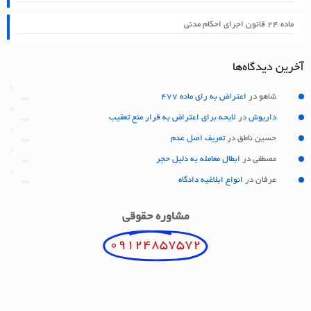
ماده ۲۴ قانون اجرای احکام مدنی
آخرین دیدگاه‌ها
شاهو
در
اعتراض به رای ماده 477
داریوش
در
لایحه برای اعتراض به قرار منع تعقیب
حسین ناطق
در
تعریف اصل عدم
مصطفی
در
ابطال معامله به دلیل حجر
عرفان
در
انواع ابلاغیه دادگاه
مشاوره حقوقی
09124857572