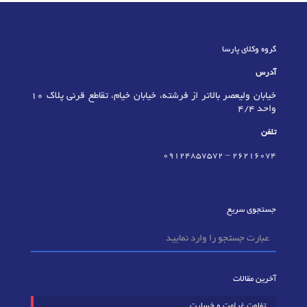
گروه وکلای پارسا
آدرس
خیابان ولیعصر بالاتر از فرشته، خیابان خیام، تقاطع قرنی پلاک 10
واحد 4/4
تلفن
09124857572
–
٢٦٢١٦٠٧٤
جستجوی سریع
آخرین مقالات
تفاوت غرامت و خسارت