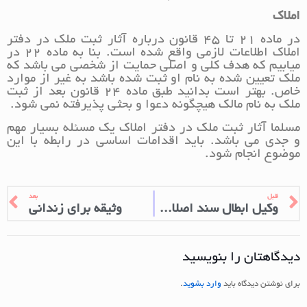
املاک
در ماده 21 تا 45 قانون درباره آثار ثبت ملک در دفتر
املاک اطلاعات لازمی واقع شده است. بنا به ماده 22 در
میابیم که هدف کلی و اصلی حمایت از شخصی می باشد که
ملک تعیین شده به نام او ثبت شده باشد به غیر از موارد
خاص. بهتر است بدانید طبق ماده 24 قانون بعد از ثبت
ملک به نام مالک هیچگونه دعوا و بحثی پذیرفته نمی شود.
مسلما آثار ثبت ملک در دفتر املاک یک مسئله بسیار مهم
و جدی می باشد. باید اقدامات اساسی در رابطه با این
موضوع انجام شود.
قبل
بعد
وکیل ابطال سند اصلاحات ارضی
وثیقه برای زندانی
دیدگاهتان را بنویسید
برای نوشتن دیدگاه باید
وارد بشوید
.