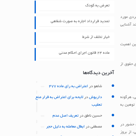
تعرض به کودک
ردی مورد
تمدید قرارداد اجاره به صورت شفاهی
ند آشنایی
خیار تخلف از شرط
ین اهمیت
ماده ۲۴ قانون اجرای احکام مدنی
ق حقوق از
آخرین دیدگاه‌ها
شاهو
در
اعتراض به رای ماده 477
ی دارد. طبق ماده ۶۰۸ قانون مجازات اسلامی، هرگونه
داریوش
در
لایحه برای اعتراض به قرار منع
 توهین به
تعقیب
حسین ناطق
در
تعریف اصل عدم
، حضور در
مصطفی
در
ابطال معامله به دلیل حجر
 از بروز