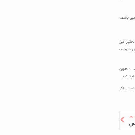
سبی باشد.
تحقیرآمیز
ن با هدف
هرکدام از این جرایم دارای مجازات جداگانه‌ای در قانون هستند. به‌ عنوان نمونه، توهین طبق ماده ۶۰۸، افترا طبق ماده ۶۹۷ و نشر اکاذیب طبق ماده ۶۹۸ قانون
یفا کند.
هاست. اگر
بعد
اس