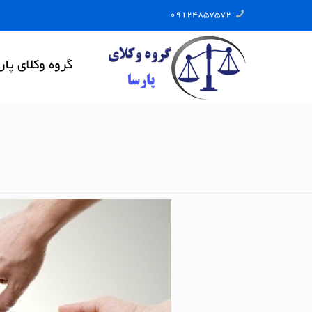
09124857572
گروه وکلای پار