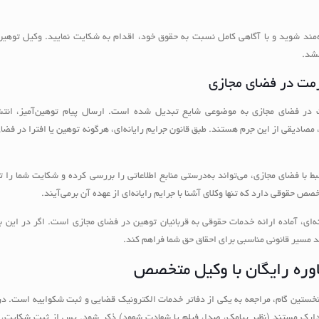
ره‌مند شوید و با آگاهی کامل نسبت به حقوق خود، اقدام به شکایت نمایید. وکیل توهی
خشد.
رمت در فضای مجازی
 در فضای مجازی به موضوعی شایع تبدیل شده است. ارسال پیام توهین‌آمیز، انتش
صادیقی از این جرم هستند. طبق قانون جرایم رایانه‌ای، هرگونه توهین یا افترا در فضا
ا فضای مجازی، می‌تواند به‌درستی منابع اطلاعاتی را بررسی کرده و شکایت شما را ت
ص حقوقی دارد که تنها وکلای آشنا با جرایم رایانه‌ای از عهده آن برمی‌آیند.
انه‌ای، آماده ارائه خدمات حقوقی به قربانیان توهین در فضای مجازی است. اگر در این 
ند مسیر قانونی مناسبی برای احقاق حق شما فراهم کند.
وره رایگان با وکیل متخصص
خستین گام، مراجعه به یکی از دفاتر خدمات الکترونیک قضایی و ثبت شکواییه است. در
ارک مستند (نظیر پیامک، صدا، فیلم یا شهادت شهود) ذکر شود. پس از ثبت شکایت، پ