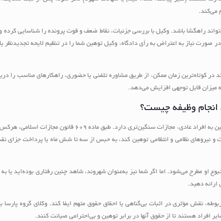
می‌کند.
اند راهگشا باشد. وکیل با بررسی جزئیات، نقاط ضعف و قوت پرونده را شناسایی کرده و ب
در صورت نیاز به اعتراض به رأی دادگاه، وکیل توهین شما را در تنظیم لایحه تجدیدنظر ی
انند در کوتاه‌ترین زمان ممکن، از طریق مشاوره تلفنی یا حضوری، راهکارهای مناسب را دری
 میزان قابل توجهی افزایش می‌دهد.
ن انجام وظیفه چیست؟
توهین به کارمندان دولت یا مأمورین حین انجام وظیفه، برخلاف توهین به افراد عادی، مجازات سنگین‌تری دارد. طبق ماده ۹
ت و نیروهای نظامی و انتظامی توهین کند، به حبس از سه تا شش ماه یا پرداخت جزای ن
ع او مطرح می‌شود. اما اگر شما نیز به‌عنوان شهروند، شاهد چنین رفتاری بوده‌اید یا به 
 ارائه دهید.
وطه، نقش مؤثری در اثبات بی‌گناهی یا احقاق حقوق متهم ایفا کند. وکلای گروه پارسا با
ایر افراد هستند تا از حقوق آنها در برابر توهین و بی‌احترامی صیانت کنند.