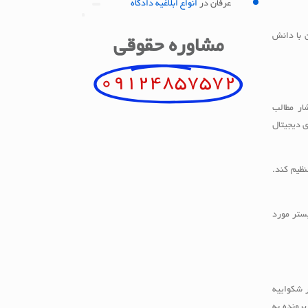
عرفان
در
انواع ابلاغیه دادگاه
ن با دانش
مشاوره حقوقی
09124857572
ار مطالب
ی دیجیتال
نظیم کند.
بستر مورد
 شکواییه
رونده به