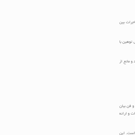
اجرات بین
 توهین با
و مانع از
و فن بیان
ت و ارائه
 است. این