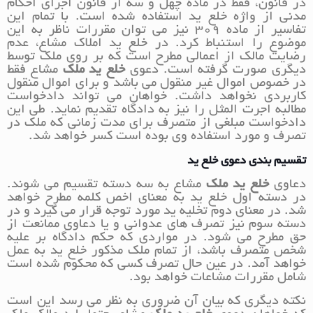
در قانون، فقط در ماده چهل و سه از قانون اجرای احکام
مدنی از واژه خلع ید استفاده شده است. با تمام این
تفاسیر از ماده 309 نیز می توان مقررات ناظر به این
موضوع را استنباط کرد. در خلع ید املاک مشاع، عدم
رضایت مالک از اعمالی مطرح است که بر روی ملک توسط
دیگری صورت گرفته است. دعوی
خلع ید ملک
مشاع فقط
در خصوص اموال غیر منقول می باشد و برای اموال منقول
کاربردی نخواهد داشت. خواهان می تواند دادخواست
مطالبه اجرت المثل را نیز به دادگاه تقدیم نماید. طی این
دادخواست مبلغی از متصرف برای مدت زمانی که ملک در
تصرف و مورد استفاده وی بوده است کسر خواهد شد.
تقسیم بندی دعوی خلع ید
دعاوی
خلع ید ملک
مشاع به سه دسته تقسیم می شوند.
در دسته اول خلع ید به معنای اخص کلمه مطرح خواهد
شد. در معنای دوم تخلیه ید مورد توجه قرار می گیرد و در
دسته سوم نیز تصرف های عدوانی و یا دعاوی ممانعت از
حق مطرح می شود. در مواردی که حکم دادگاه بر علیه
شخص متصرف باشد، از تمام ملک مذکور خلع ید به عمل
خواهد آمد. در عین حال تصرف کسی که محکوم شده است
شامل مقررات مشاعات خواهد بود.
نکته دیگری که بیان آن ضروری به نظر می رسد این است