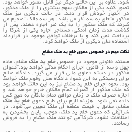
شود. علاوه بر این حالتی دیگر نیز قابل تصور خواهد بود.
تصور کنید یکی از مالکان سهم بیشتری را از ملک مذکور،
در اختیار خودش قرار دهد. در حالت دیگری نیز ملک
مذکور متعلق به سه نفر می باشد‌. هر سه مالک تصمیم می
گیرند که ملک مذکور را به یک نفر اجاره دهند. پس از
گذشت مدت زمان اندکی، مستاجر اجاره یکی از شرکا را
پرداخت نمی کند و یا برخلاف توافق موجود در قرارداد
استفاده های دیگری از ملک خواهد کرد.
نکات مهم در خصوص دعوی خلع ید ملک مشاع
مستند قانونی موجود در خصوص
خلع ید ملک
مشاع، ماده
چهل و سه از قانون اجرای احکام مدنی خواهد بود. دعوای
مذکور در دسته دعاوی مالی قرار می گیرد. دادگاه صالح
برای رسیدگی به این دعوا، دادگاه محل وقوع ملک خواهد
بود. نحوه اجرای خلع ید مشاع نیز به این حالت خواهد بود
که ملک مذکور از تصرف تمام مالکان خارج خواهد شد و
اجازه تصرف ملک تا زمان توافق تمام مالکان به هیچ کس
داده نمی شود. هزینه لازم برای طرح دعوی
خلع ید ملک
مشاع، مطابق با قیمت منطقه ای ملک تعیین می شود. در
شرایطی که دعوی خلع ید ملک، موجب پایان بخشیدن به
اختلافات نشود، شرکا می توانند ملک مشاع را به فروش
رسانند.