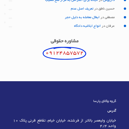
داریوش
در
لایحه برای اعتراض به قرار منع تعقیب
حسین ناطق
در
تعریف اصل عدم
مصطفی
در
ابطال معامله به دلیل حجر
عرفان
در
انواع ابلاغیه دادگاه
مشاوره حقوقی
09124857572
گروه وکلای پارسا
آدرس
خیابان ولیعصر بالاتر از فرشته، خیابان خیام، تقاطع قرنی پلاک 10
واحد 4/4