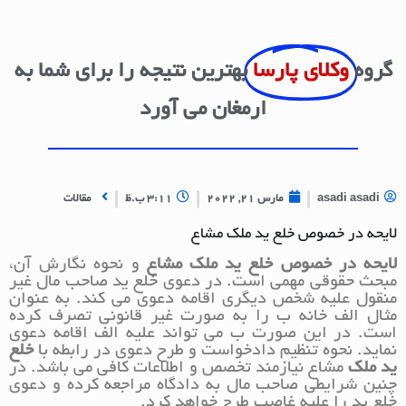
گروه
وکلای پارسا
بهترین نتیجه را برای شما به
ارمغان می آورد
asadi asadi
مارس 21, 2022
3:11 ب.ظ
مقالات
لایحه در خصوص خلع ید ملک مشاع
لایحه در خصوص خلع ید ملک مشاع
و نحوه نگارش آن،
مبحث حقوقی مهمی است. در دعوی خلع ید صاحب مال غیر
منقول علیه شخص دیگری اقامه دعوی می کند. به عنوان
مثال الف خانه ب را به صورت غیر قانونی تصرف کرده
است. در این صورت ب می تواند علیه الف اقامه دعوی
نماید. نحوه تنظیم دادخواست و طرح دعوی در رابطه با
خلع
ید ملک
مشاع نیازمند تخصص و اطلاعات کافی می باشد. در
چنین شرایطی صاحب مال به دادگاه مراجعه کرده و دعوی
خلع ید را علیه غاصب طرح خواهد کرد.