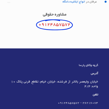
عرفان
در
انواع ابلاغیه دادگاه
مشاوره حقوقی
09124857572
گروه وکلای پارسا
آدرس
خیابان ولیعصر بالاتر از فرشته، خیابان خیام، تقاطع قرنی پلاک 10
واحد 4/4
تلفن
09124857572
–
٢٦٢١٦٠٧٤