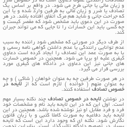
تصادفات رانندگی عموما دعاوی است که در خصوص ضرر
و زیان مالی یا جانی طرح می شود. در واقع بر اساس یک
تصادف یا ضرر و زیان مالی به طرفین وارد شده و یا این
که جراحت جانی و شاید هم مرگ اتفاق افتاده باشد. در هر
صورت در این دعوی باید مشخص شود که مقصر کیست و
چه کسی باید این خسارات را تا جایی که می تواند جبران
کند.
از طرف دیگر در صورتی که مشخص شود راننده به سبب
عدم توانایی رانندگی یا عدم داشتن گواهی نامه رسمی و
یا به صورت عمد این تصادف را ایجاد کرده است دعاوی
کیفری علیه او برپا می شود. همچنین در خصوص خسارت
های جانی نیز این دعاوی در دادگاه های کیفری مورد
بررسی قرار می گیرد.
در هر صورت طرفین چه به عنوان خواهان ( شاکی ) و چه
به عنوان متهم ( خوانده ) لازم است که از
لایحه در
خصوص تصادف
استفاده کنند.
در نوشتن
لایحه در خصوص تصادف
چند نکته بسیار مهم
است. اول این که در این لایحه باید نام و مشخصات خود
فرد و فرد مقابل او نیز نوشته شده باشد. همچنین در این
لایحه باید دفاعیه به صورت کاملا کتبی و با زبان قانون
نگارش شود. نکته ای که وجود دارد این است که لایحه
بسیار در تصمیم دادگاه تاثیرگذار است. بنابراین تدوین