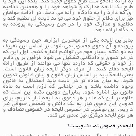
به ارائه دادخواست طرح دعوی جدید کند. بلکه این فرد با
طرح یک لایحه مدارک و شواهد خود را و همچنین دفاعیه
ای که دارد را به دادگاه ارائه می دهد. در ادامه خواهان
نیز برای دفاع از حقوق خود می تواند لایحه ای تنظیم کند و
دفاعیه و مدارک خود را در حین رسیدگی به پرونده به
دادگاه ارائه دهد.
بنابراین لایحه یکی از مهمترین ابزارها حین رسیدگی به
پرونده و آن دعوی محسوب می شود. بر اساس این تعریف
به دو نکته بسیار مهم می توانیم اشاره کنیم. اول این که
در هر دعوی و دادگاهی تشکیل می شود طرفین برای دفاع
از خود و حقوقی که دارند تنها می توانند از طریق ارائه
لایحه دفاع کنند. از طرف دیگر لایحه زبان قانون است.
یعنی لایحه باید بر اساس زبان قانون و بیان قانونی تدوین
شود. به بیان ساده تر در لایحه باید استدلال به قانون
وجود داشته باشد و در جاهایی که لازم است به ماده
قانون نیز اشاره شود. بنابراین دومین نکته این است که
علاوه بر این که ما در هر دعوی به لایحه نیاز داریم، برای
تدوین این دعوی نیاز به یک دانش و تخصص حقوقی نیز
داریم. این موضوع در خصوص
لایحه در خصوص تصادف
و
هر نوع لایحه دیگری نیز صدق می کند.
لایحه در خصوص تصادف چیست؟