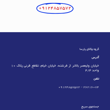
09124857572
گروه وکلای پارسا
آدرس
خیابان ولیعصر بالاتر از فرشته، خیابان خیام، تقاطع قرنی پلاک 10
واحد 4/4
تلفن
09124857572
–
٢٦٢١٦٠٧٤
جستجوی سریع