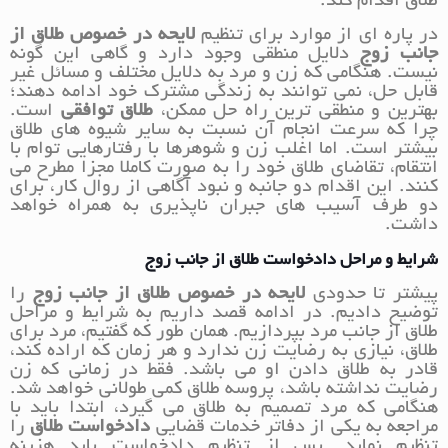
طلاق اقدام کند.
در پاره ای از موارد برای تنظیم
لایحه در خصوص طلاق از
جانب زوج
دلایل منطقی وجود دارد و گاهی این گونه
نیست. هنگامی که زن و مرد به دلایل مختلف و مسائل غیر
قابل حل، نمی توانند به زندگی مشترک خود ادامه دهند؛
بهترین و منطقی ترین راه حل ممکن،
طلاق توافقی
است.
چرا که سرعت انجام آن نسبت به سایر شیوه های طلاق
بیشتر است. اما اغلب زن و شوهرها با رفتارهایی توام با
انتقام، تقاضای طلاق خود را به صورت کاملا مجزا مطرح می
کنند. این اقدام دو جانبه و نبود آگاهی از روال کار، برای
دو طرف آسیب های جبران ناپذیری به همراه خواهد
داشت.
شرایط و مراحل دادخواست طلاق از جانب زوج
پیشتر تا حدودی
لایحه در خصوص طلاق از جانب زوج
را
توضیح دادیم. در ادامه قصد داریم به شرایط و مراحل
طلاق از جانب مرد بپردازیم. همان طور که گفتیم، مرد برای
طلاق، نیازی به رضایت زن ندارد و هر زمان که اراده کند،
قادر به طلاق دادن او می باشد. فقط در زمانی که زن
رضایت نداشته باشد، پروسه طلاق کمی طولانی خواهد شد.
هنگامی که مرد تصمیم به طلاق می گیرد، ابتدا باید با
مراجعه به یکی از دفاتر خدمات قضایی
دادخواست طلاق
را
تنظیم نماید. پس از تنظیم دادخواست باید هزینه