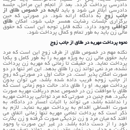
دادرسی پرداخت گردد. بعد از انجام این مراحل، جلسه
دادرسی ابلاغ می شود و باید
لایحه در خصوص طلاق از
جانب زوج
به دادگاه ارائه شود. در صورتی که حین
برگزاری جلسات رضایت همسر جلب شود، امکان
طلاق
توافقی
وجود دارد. نکته قابل توجه این است که حقوق
مالی زن باید به طور تمام و کمال پرداخت شود.
نحوه پرداخت مهریه در طلاق از جانب زوج
نکته مهم در خصوص طلاق از طرف زوج این است که مرد
باید حقوق مالی زن به ویژه مهریه را به طور کامل و یکجا
پرداخت نماید. در حقیقت تا زمانی که مهریه زن پرداخت
نشده، مرد نمی تواند زن را طلاق بدهد. این امر تنها در دو
صورت امکان پذیر است. در حالت اول در صورتی که زوج
از جانب زوجه فریب داده شده باشد، می توان بدون
پرداخت مهریه، او را طلاق داد. حالت دوم زمانی است که
طلاق با موافقت زن در خصوص عدم دریافت مهریه صورت
بگیرد. هم چنین در صورتی که مرد توانایی پرداخت مهریه
را نداشته باشد، می تواند با اثبات اعسار در دادگاه، به
صورت اقساطی اقدام به پرداخت مهریه نماید. لازم به
ذکر است که پرداخت تمامی مهریه تنها زمانی اتفاق می
افتد که میان مرد و زن نزدیکی صورت گرفته و زن بکارت
خود را از دست داده باشد. در غیر این صورت با وجود