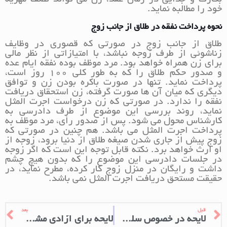
بکارت و جدایی در زمان عقد، زن می تواند نصف مهریه
خود را مطالبه نماید.
نحوه پرداخت نفقه در طلاق از جانب زوج
طلاق از جانب زوج در صورتی که قصوری در وظایف
زناشوئی از طرف زوجه نباشد، با امتیازاتی از نظر مالی
برای زن همراه خواهد بود. مرد موظف بوده نفقه ایام عده
و صدور حکم طلاق را که به طور کلی 100 روز است،
پرداخت نماید. تنها در صورت باکره بودن زن و توافق
دیگری که میان آن ها صورت گرفته، زن استحقاق دریافت
نفقه را ندارد. در صورتی که زن درخواست اجرت المثل
نماید، روند بررسی این موضوع از طرف دادرسی به
کارشناس محول می شود. پس از صدور رأی، مرد موظف به
پرداخت اجرت المثل می باشد. هم چنین در صورتی که
زوج پیش از جاری شدن صیغه طلاق از دنیا برود، زوجه از
او ارث خواهد برد. نکته قابل توجه این است که اگر زوجه
در جلسات دادرسی این موضوع را که بدون هیچ چشم
داشت و رایگان در منزل زوج کار کرده، مطرح نماید، در
حقیقت مستحق دریافت اجرت المثل نمی باشد.
قبل
بعد
لایحه در خصوص سلب حضانت از والدین
لایحه برای آزادی مشروط