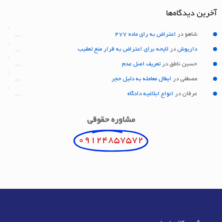
آخرین دیدگاه‌ها
شاهو
در
اعتراض به رای ماده 477
داریوش
در
لایحه برای اعتراض به قرار منع تعقیب
حسین ناطق
در
تعریف اصل عدم
مصطفی
در
ابطال معامله به دلیل حجر
عرفان
در
انواع ابلاغیه دادگاه
مشاوره حقوقی
09124857572