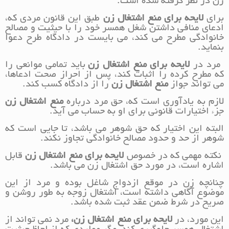
زن در نظر گرفته شده است.
برای
لایحه برای منع اشتغال زن
طبق این قانون مردی که،
ادعای منافی داشتن شغل همسر خود را با حیثیت و مصالح
خانوادگی مطرح می کند، می بایست در دادگاه طرح دعوا
بنماید.
مرد در
لایحه برای منع اشتغال زن
باید تمامی موانعی را
که مطرح کرده را اثبات کند، پس از احراز صحت ادعاها،
می تواند جواز
منع اشتغال زن
را از دادگاه کسب کند.
لازم به یادآوری است که، حق مرد درباره
منع اشتغال زن
جزء اختیارات قانونی برای او به حساب می آید.
البته این اختیار که حق شوهر می باشد، تا جایی است که
شوهر از حد و حدود مصالح خانوادگی تجاوز نکند.
نکته مهمی که در خصوص
لایحه برای منع اشتغال زن
قابل
اشاره است، در مورد حق اشتغال زن می باشد.
چنانچه زن در موقع ازدواج شاغل بوده و مرد از این
موضوع آگاهی داشته است، اشتغال زوجه به طور روشن و
صریح در شرط ضمن عقد ثبت شده باشد.
این مورد، در
لایحه برای منع اشتغال زن،
مرد نمی تواند از