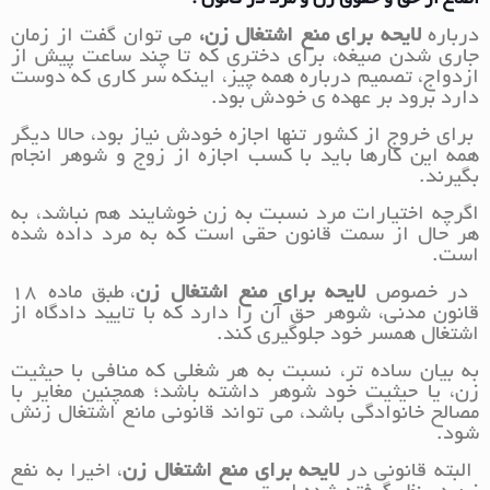
درباره
لایحه برای منع اشتغال زن،
می توان گفت
از زمان
جاری شدن صیغه، برای دختری که تا چند ساعت پیش از
ازدواج، تصمیم درباره همه چیز، اینکه سر کاری که دوست
دارد برود بر عهده ی خودش بود.
برای خروج از کشور تنها اجازه خودش نیاز بود، حالا دیگر
همه این کارها باید با کسب اجازه از زوج و شوهر انجام
بگیرند.
اگرچه اختیارات مرد نسبت به زن خوشایند هم نباشد، به
هر حال از سمت قانون حقی است که به مرد داده شده
است.
در خصوص
لایحه برای منع اشتغال زن
، طبق ماده ۱۸
قانون مدنی، شوهر حق آن را دارد که با تایید دادگاه از
اشتغال همسر خود جلوگیری کند.
به بیان ساده تر، نسبت به هر شغلی که منافی با حیثیت
زن، یا حیثیت خود شوهر داشته باشد؛ همچنین مغایر با
مصالح خانوادگی باشد، می تواند قانونی مانع اشتغال زنش
شود.
البته قانونی در
لایحه برای منع اشتغال زن
، اخیرا به نفع