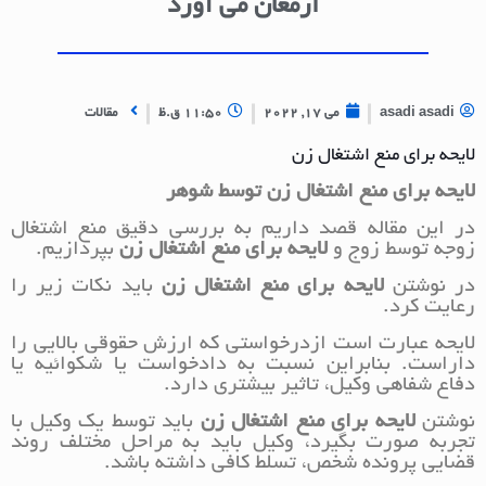
ارمغان می آورد
asadi asadi
می 17, 2022
11:50 ق.ظ
مقالات
لایحه برای منع اشتغال زن
لایحه برای منع اشتغال زن توسط شوهر
در این مقاله قصد داریم به بررسی دقیق منع اشتغال
زوجه توسط زوج و
لایحه برای منع اشتغال زن
بپردازیم.
در نوشتن
لایحه برای منع اشتغال زن
باید نکات زیر را
رعایت کرد.
لایحه عبارت است ازدرخواستی که ارزش حقوقی بالایی را
داراست. بنابراین نسبت به دادخواست یا شکوائیه یا
دفاع شفاهی وکیل، تاثیر بیشتری دارد.
نوشتن
لایحه برای منع اشتغال زن
باید توسط یک وکیل با
تجربه صورت بگیرد، وکیل باید به مراحل مختلف روند
قضایی پرونده شخص، تسلط کافی داشته باشد.