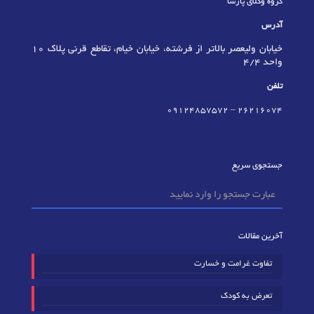
گروه وکلای پارسا
آدرس
خیابان ولیعصر بالاتر از فرشته، خیابان خیام، تقاطع قرنی پلاک 10
واحد 4/4
تلفن
09124857572
–
٢٦٢١٦٠٧٤
جستجوی سریع
آخرین مقالات
تفاوت غرامت و خسارت
تعرض به کودک