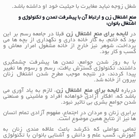
شغل زوجه نباید مغایرت با حیثیت خود او داشته باشد.
منع اشتغال زن و ارتباط آن با پیشرفت تمدن و تکنولوژی و
اشتغال بانوان:
در
لایحه برای منع اشتغال زن
قبلا در جامعه رسم بر این
بود که خانم، به کار خانه داری و نگهداری از بچه ها می
پرداخت، شوهر نیز خارج از خانه مشغول امرار معاش و
کسب و کار بود.
با به روز شدن جوامع، تمدن ها پیشرفت چشمگیری
داشتند، تکنولوژی گسترش یافت، رسم و رسوم ها تغییر
پیدا کردند، در نتیجه موجب مطرح شدن اشتغال زنان
بیرون از خانه شد.
درباره
لایحه برای منع اشتغال زن
، لازم به یاد آوری می
باشد که، افکار آزادی خواهانه افراد و ماشینی و صنعتی
شدن جوامع بشری بی تاثیر نبود.
برابری زنان و مردان در اجتماع، مفهوم آزادی تمام انسان
ها نیز از نتایج همین موضوع است.
تمامی عواملی که ذکرشد باعث علاقه مندی زنان به
آموزش، کسب علم و دانش و آشنایی بانوان با تکنولوژی