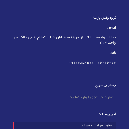
گروه وکلای پارسا
آدرس
خیابان ولیعصر بالاتر از فرشته، خیابان خیام، تقاطع قرنی پلاک 10
واحد 4/4
تلفن
09124857572
–
٢٦٢١٦٠٧٤
جستجوی سریع
آخرین مقالات
تفاوت غرامت و خسارت