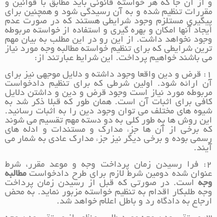
و از آن جا که هر خواسته قانونی باید مطابق با قوانین و
مقررات تنظیم شده و به آن رسیدگی شود و همچنین برای
پیگیری مستلزم وجود شرایطی هستند که در صورت عدم
ایجاد آنها امکان و بهره گیری و استفاده از خواسته مربوطه
وجود نخواهد داشت. از این رو در این مطلب به بیان مهم
ترین شرایطی که برای تنظیم خواسته مطالبه وجه مورد نیاز
می باشند خواهیم پرداخت. این شرایط عبارتند از:
۱: قرض و دین واقعا وجود داشته و دلایل موجهی نیز برای
آن ارائه شود. اولین شرطی که برای تنظیم دادخواست
مربوطه مورد نیاز است وجود قرض و دین و داشتن دلایل
کافی برای اثبات آن است. همان طور که قبلا ذکر شد به
شیوه های مختلف می توان وجود دین را به اثبات رسانید.
این روش ها به طور کلی به دو دسته مهم تقسیم می شوند
که برخی از آن ها جزء مدارک و مستندات و ادله های
رسمی بوده و برخی دیگر نیز جزء مدارک عادی به شمار می
آیند.
۲: فرا رسیدن زمان پرداخت وجه و موعد مقرر، شرط
عنوان شده دومین شرط لازم برای طرح دادخواست
مطالبه
وجه
است. در صورتی که قبل از رسیدن زمان پرداخت
وجه طلبکار اقدام به تنظیم خواسته مزبور نماید. به محض
ارجاع به دادگاه رد و باطل اعلام خواهد شد.