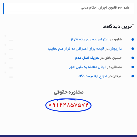
ماده ۲۴ قانون اجرای احکام مدنی
آخرین دیدگاه‌ها
شاهو
در
اعتراض به رای ماده 477
داریوش
در
لایحه برای اعتراض به قرار منع تعقیب
حسین ناطق
در
تعریف اصل عدم
مصطفی
در
ابطال معامله به دلیل حجر
عرفان
در
انواع ابلاغیه دادگاه
مشاوره حقوقی
09124857572