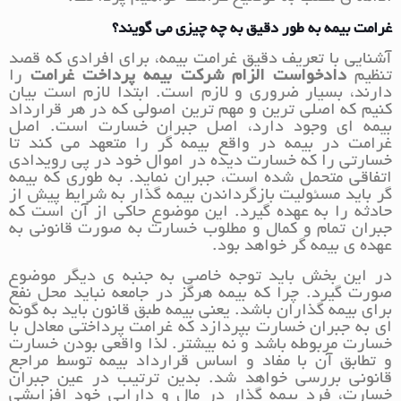
غرامت بیمه به طور دقیق به چه چیزی می گویند؟
آشنایی با تعریف دقیق غرامت بیمه، برای افرادی که قصد
تنظیم
دادخواست الزام شرکت بیمه پرداخت غرامت
را
دارند، بسیار ضروری و لازم است. ابتدا لازم است بیان
کنیم که اصلی ترین و مهم ترین اصولی که در هر قرارداد
بیمه ای وجود دارد، اصل جبران خسارت است. اصل
غرامت در بیمه در واقع بیمه گر را متعهد می کند تا
خسارتی را که خسارت دیده در اموال خود در پی رویدادی
اتفاقی متحمل شده است، جبران نماید. به طوری که بیمه
گر باید مسئولیت بازگرداندن بیمه گذار به شرایط پیش از
حادثه را به عهده گیرد. این موضوع حاکی از آن است که
جبران تمام و کمال و مطلوب خسارت به صورت قانونی به
عهده ی بیمه گر خواهد بود.
در این بخش باید توجه خاصی به جنبه ی دیگر موضوع
صورت گیرد. چرا که بیمه هرگز در جامعه نباید محل نفع
برای بیمه گذاران باشد. یعنی بیمه طبق قانون باید به گونه
ای به جبران خسارت بپردازد که غرامت پرداختی معادل با
خسارت مربوطه باشد و نه بیشتر. لذا واقعی بودن خسارت
و تطابق آن با مفاد و اساس قرارداد بیمه توسط مراجع
قانونی بررسی خواهد شد. بدین ترتیب در عین جبران
خسارت، فرد بیمه گذار در مال و دارایی خود افزایشی