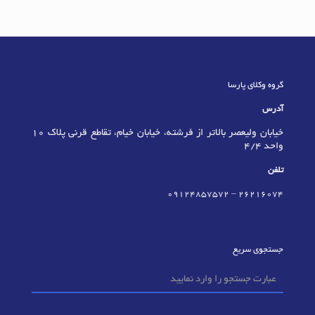
گروه وکلای پارسا
آدرس
خیابان ولیعصر بالاتر از فرشته، خیابان خیام، تقاطع قرنی پلاک 10
واحد 4/4
تلفن
09124857572
–
٢٦٢١٦٠٧٤
جستجوی سریع