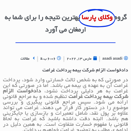
گروه
وکلای پارسا
بهترین نتیجه را برای شما به
ارمغان می آورد
asadi asadi
مارس 13, 2022
6:06 ب.ظ
مقالات
دادخواست الزام شرکت بیمه پرداخت غرامت
در صورتی که به شخص ثالث خسارتی وارد شود، پرداخت
غرامت آن به عهده ی بیمه می باشد. اما در صورتی که این
غرامت به هر دلیلی پرداخت نشود،
دادخواست الزام
شرکت بیمه پرداخت غرامت
تنظیم شده و به مراجع قانونی
ارائه می شود. سپس مراجع قانونی پیگیری و بررسی
موضوع را در دستور کار قرار می دهند. غرامت می تواند
علاوه بر پول نقد، شامل تعمیرات و بازسازی یا جایگزینی
هم باشد. البته دقت داشته باشید که غرامت به لحاظ
قانونی با مفهوم خسارت متفاوت است. به همین دلیل در
ادامه ی مطلب به توضیح غرامت خواهیم پرداخت.