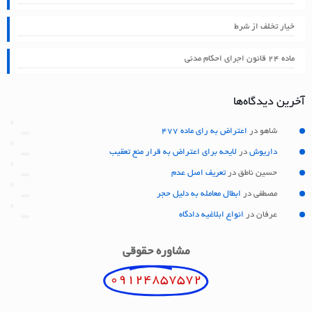
خیار تخلف از شرط
ماده ۲۴ قانون اجرای احکام مدنی
آخرین دیدگاه‌ها
شاهو
در
اعتراض به رای ماده 477
داریوش
در
لایحه برای اعتراض به قرار منع تعقیب
حسین ناطق
در
تعریف اصل عدم
مصطفی
در
ابطال معامله به دلیل حجر
عرفان
در
انواع ابلاغیه دادگاه
مشاوره حقوقی
09124857572