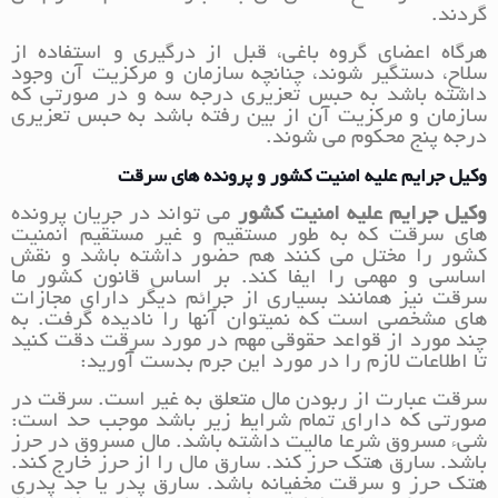
گردند.
هرگاه اعضای گروه باغی، قبل از درگیری و استفاده از
سلاح، دستگیر شوند، چنانچه سازمان و مرکزیت آن وجود
داشته باشد به حبس تعزیری درجه سه و در صورتی که
سازمان و مرکزیت آن از بین رفته باشد به حبس تعزیری
درجه پنج محکوم می شوند.
وکیل جرایم علیه امنیت کشور و پرونده های سرقت
وکیل جرایم علیه امنیت کشور
می تواند در جریان پرونده
های سرقت که به طور مستقیم و غیر مستقیم انمنیت
کشور را مختل می کنند هم حضور داشته باشد و نقش
اساسی و مهمی را ایفا کند. بر اساس قانون کشور ما
سرقت نیز همانند بسیاری از جرائم دیگر دارای مجازات
های مشخصی است که نمیتوان آنها را نادیده گرفت. به
چند مورد از قواعد حقوقی مهم در مورد سرقت دقت کنید
تا اطلاعات لازم را در مورد این جرم بدست آورید:
سرقت عبارت از ربودن مال متعلق به غیر است. سرقت در
صورتی که دارای تمام شرایط زیر باشد موجب حد است:
شیء مسروق شرعاً مالیت داشته باشد. مال مسروق در حرز
باشد. سارق هتک حرز کند. سارق مال را از حرز خارج کند.
هتک حرز و سرقت مخفیانه باشد. سارق پدر یا جد پدری