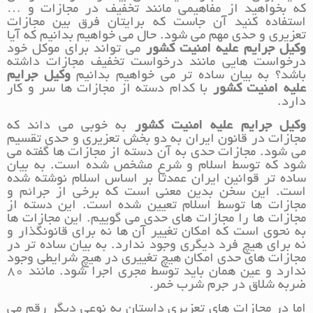
که بخواهید از مفاهیمی مانند تخفیف در مجازات و …
استفاده کنید آن جاست که برایتان فرق بین مجازات
تعزیری و حدی مهم می شود. حال می خواهیم بدانیم که آیا
وکیل جرایم علیه امنیت کشور
می تواند برای موکل خود
درخواست هایی مانند درخواست تخفیف مجازات داشته
باشد؟ به بیان ساده تر می خواهیم بدانیم
وکیل جرایم
علیه امنیت کشور
با کدام دسته از مجازات ها سر و کار
دارد.
وکیل جرایم علیه امنیت کشور
به خوبی می داند که
مجازات در قانون ایران به دو بخش تعزیری و حدی تقسیم
می شود. مجازات حدی به آن دسته از مجازات ها گفته می
شود که توسط اسلام و شرع مشخص شده است. به بیان
ساده تر قوانین ایران عمدتا بر اساس اسلام نوشته شده
است. این سخن بدین معنی است که برخی از جرائم و
مجازات ها توسط اسلام تعیین شده است. این دسته از
مجازات ها را مجازات های حدی می گوییم. این مجازات ها
به نحوی است که امکان تغییر آن ها نه برای قانونگذار و
نه برای هیچ فرد دیگری وجود ندارد. به بیان ساده تر در
مجازات های حدی امکان هیچ تغییری در هیچ شرایطی وجود
ندارد و عین همان باید توسط مجری اجرا شود. مانند 80
ضربه شلاق در جرم شرب خمر.
اما در مجازات های تعزیری داستان به نوعی دیگر رقم می