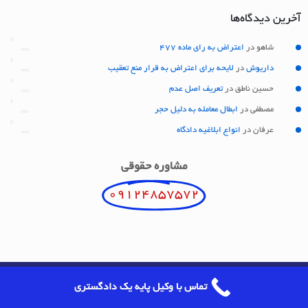
آخرین دیدگاه‌ها
شاهو
در
اعتراض به رای ماده 477
داریوش
در
لایحه برای اعتراض به قرار منع تعقیب
حسین ناطق
در
تعریف اصل عدم
مصطفی
در
ابطال معامله به دلیل حجر
عرفان
در
انواع ابلاغیه دادگاه
مشاوره حقوقی
09124857572
تماس با وکیل پایه یک دادگستری