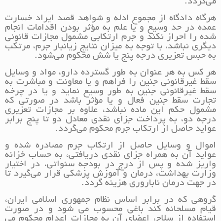
می‌گردد.
هرگاه دادگاه از مجموع ادله و شواهد قصد ایراد خسارت
عمده در حد وسیع و یا علم به مؤثر بودن اقدامات انجام
شده را احراز نکند و جرم ارتکابی مشمول مجازات قانونی
دیگری نباشد، با توجه به میزان نتایج زیانبار جرم، مرتکب
به حبس تعزیری درجه پنج یا شش محکوم می‌شود.
هر کس به هر عنوان به طور گسترده دارو، مواد و وسایل
سقط غیرقانونی جنین را فراهم و یا معاونت و مباشرت به
سقط غیرقانونی جنین به طور وسیع نماید و یا در چرخه
تجارت سقط جنین فعال و یا مؤثر باشد در صورتی که
مشمول حکم این ماده نباشد، علاوه بر مجازات تعزیری
درجه دو، به پرداخت جزای نقدی معادل دو تا پنج برابر
عواید حاصل از ارتکاب جرم محکوم می‌گردد.
اموال و وسایل حاصل از ارتکاب جرم مصادره شده و
عواید آن به همراه جزای نقدی دریافتی، به حساب خزانه
واریز شده و پس از درج در بودجه سنواتی، در اختیار
وزارت بهداشت، درمان و آموزش پزشکی قرار می‌گیرد تا
در جهت درمان ناباروری هزینه گردد.
گروهی که در برابر اساس نظام جمهوری اسلامی ایران،
قیام مسلحانه کند باغی محسوب می شود و در صورت
استفاده از سلاح، اعضای آن به مجازات اعدام محکوم می