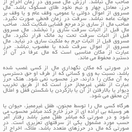
صاحب مال نباشد. ارزش مال مسروق در زمان اخراج از
حرز، معادل چهار و نیم نخود طلای مسکوک باشد. مال
مسروق از اموال دولتی یا عمومی، وقف عام و یا وقف بر
جهات عامه نباشد. سرقت در زمان قحطی صورت نگیرد.
صاحب مال از سارق نزد مرجع قضایی شکایت کند. صاحب
مال قبل از اثبات سرقت سارق را نبخشد. مال مسروق
قبل از اثبات سرقت تحت ید مالک قرار نگیرد. مال
مسروق قبل از اثبات جرم به ملکیت سارق در نیاید. مال
مسروق از اموال سرقت شده یا مغصوب نباشد. حرز
عبارت از مکان مناسبی است که مال عرفاً در آن از
دستبرد محفوظ می ماند.
در صورتی که مکان نگهداری مال از کسی غصب شده
باشد، نسبت به وی و کسانی که از طرف او حق دسترسی
به آن مکان را دارند، حرز محسوب نمی شود. هتک حرز
عبارت از نقض غیرمجاز حرز است که از طریق تخریب
دیوار یا بالارفتن از آن یا بازکردن یا شکستن قفل و امثال
آن محقق می شود.
هرگاه کسی مال را توسط مجنون، طفل غیرممیز، حیوان یا
هر وسیله بی اراده ای از حرز خارج کند مباشر محسوب می
شود و در صورتی که مباشر طفل ممیز باشد رفتار آمر
حسب مورد مشمول یکی از سرقتهای تعزیری است. در
صورتی که مال در حرزهای متعدد باشد، ملاک، اخراج از