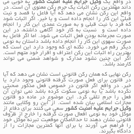
در واقع یک
وکیل جرایم علیه امنیت کشور
به خوبی می
داند مهمترین رکن اثبات یک جرم رکن معنوی آن است. در
واقع این رکن نشان می دهد که آیا فاعل با قصد و نیت
قبلی این کار را انجام داده است و یا خیر. اگر اثبات شود
که فرد با نیت قبلی و به صورت عمدی این کار را انجام
داده است و نسبت به کار خود آگاهی داشته، در این
صورت مجرمانه بودن فعل اثبات می شود. اما اگر فاعل به
صورت سهوی این کار را انجام داده باشد داستان به نوعی
دیگر رقم می خورد. نکته ای که وجود دارد این است که
بهترین راه اثبات این رکن اعتراف و اقرار خود متهم است.
اگر این چنین نشود مدارک و شواهد ضمنی می تواند
کارمند باشد.
رکن نهایی که همان رکن قانونی است نشان می دهد که آیا
در قانون برای فعل صورت گرفته قانونی وجود دارد یا
خیر. در واقع اگر قانون در خصوص فعل مذکور صحبتی
نکرده باشد یا به نوعی سکوت کرده باشد نمی توان آن
فعل را جرم تلقی کرد. این موضوع در ماده دو قانون
مجازات اسلامی بیان شده است. از این رو وکلایی مانند
وکیل جرایم علیه امنیت کشور
سعی می کنند برای دفاع از
موکل خود به نوعی افعال صورت گرفته را خارج از ظروف
قانونی نشان دهند تا حدالامکان موقعیت تبرئه موکل خود
را فراهم می آورند یا برای آنها کمترین مجازات را از
دادگاه بگیرند.