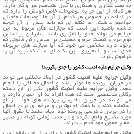
برهم زدن نظم عمومی، تبلیغ علیه نظام، جاسوسی، تهدید
به بمب گذاری و همکاری با دول متخاصم سر و کار دارد.
هر کدام از این جرایم توضیحات خاص خودش را دارد که
در ادامه در خصوص هر کدام از آن ها توضیحات مفصلی
خواهیم داشت. اما نکته ای که باید پیش از آن توجه
داشته باشید این است که مجازات های مربوط به این
جرایم می تواند حدی یا تعزیری باشد. بنابراین بر اساس
نوع جرم و کیفیت جرم و همچنین بر اساس رکن قانونی که
وجود دارد مشخص می شود که آیا مجازت های مربوطه
حدی است و یا تعزیری. این نکته ای است که نباید آن را
فراموش کرد.
وکیل جرایم علیه امنیت کشور را جدی بگیرید!
وکیل جرایم علیه امنیت کشور
در ابعاد مختلفی می تواند
در جریان پرونده ها موثر باشد و اعمال مختلفی را انجام
دهد.
وکیل جرایم علیه امنیت کشور
یکی از ان دسته
وکلای متخصصی است که همه افراد به او احتیاج دارند و
می توانند در جریان دادرسی پرونده های خود از او
استفاده کنند و با کمک او بهترین و حرفه ای ترین اعمال
را در جریان دادرسی پرونده خود انجام دهند تا حقوق آنها
مورد تضییع واقع نگردد و در مدت زمانی کوتاه در مسیر
احقاق حقوق خود قدم بردارند.
وکیل جرایم علیه امنیت کشور
دارای سال ها سابقه است