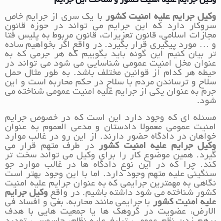
وکیل جرایم علیه امنیت کشور و شناخت این جرایم
وکیل جرایم علیه امنیت کشور
با یک سری از جرایم خاص
سروکار دارد که این جرایم می تواند در حوزه قانون
مجازات اسلامی، قانون تعزیرات، قانون مربوط به پلیس فتا
و … مورد پیگیری قرار بگیرد. در واقع اگر بخواهیم ساده
تر بیان کنیم این گونه باید بگوییم که هر جرمی که به
عنوان مخل امنیت عمومی شناسایی می شود می تواند در
حیطه هر کدام از قوانین مختلف باشد. به طور مثال حمل
سلاح و ترساندن مردم با سلاح در حکم محاربه است و این
جرم به عنوان یکی از جرایم علیه امنیت عمومی شناخته می
شود.
مسئله ای که وجود دارد این است که در خصوص جرایم
امنیت عمومی معمولا دادستان و مدعی العموم به عنوان
خواهان در دادگاه حضور دارند. از این رو در غالب موارد
وکیل جرایم علیه امنیت کشور
در طرف متهم قرار می
گیرد. همین موضوع کار را برای وکیل می تواند سخت تر
کند. چرا که در این نوع دادگاه ها در غالب موارد جو
سنگینی علیه متهم وجود دارد. اما با این وجود بهتر است
نگاهی به مهمترین جرایمی که به عنوان جرایم علیه امنیت
کشور شناخته می شود داشته باشیم. در واقع
وکیل جرایم
علیه امنیت کشور
با جرایمی مانند محاربه، بغی و افساد فی
الارض، عضویت در گروهک ها یا جمعیت هایی با هدف