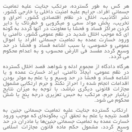
هر کس به طور گسترده، مرتکب جنایت علیه تمامیت
جسمانی افراد، جرایم علیه امنیت داخلی یا خارجی کشور،
نشر اکاذیب، اخلال در نظام اقتصادی کشور، احراق و
تخریب، پخش مواد سمی و میکروبی و خطرناک یا دایر
کردن مراکز فساد و فحشا یا معاونت در آنها گردد به گونه
ای که موجب اخلال شدید در نظم عمومی کشور، ناامنی یا
ورود خسارت عمده به تمامیت جسمانی افراد یا اموال
عمومی و خصوصی، یا سبب اشاعه فساد و فحشا در حد
وسیع گردد مفسد فی الارض محسوب و به اعدام محکوم
می گردد.
هرگاه دادگاه از مجموع ادله و شواهد قصد اخلال گسترده
در نظم عمومی، ایجاد ناامنی، ایراد خسارت عمده و یا
اشاعه فساد و فحشا در حد وسیع و یا علم به موثر بودن
اقدامات انجام شده را احراز نکند و جرم ارتکابی مشمول
مجازات قانونی دیگری نباشد، با توجه به میزان نتایج
زیانبار جرم، مرتکب به حبس تعزیری درجه پنج یا شش
محکوم می شود.
ارتکاب گسترده جنایت علیه تمامیت جسمانی جنین به
قصد نتیجه یا علم به تحقق آن، به‌گونه‌ای که موجب ورود
خسارت عمده به تمامیت جسمانی جنین‌ها یا مادران در حد
وسیع گردد، مشمول حکم ماده قانون مجازات اسلامی