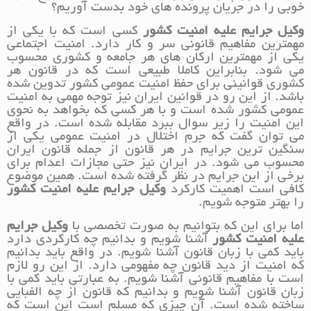
خوبی را در جریان پرونده های خود بدست آوریم؟
وکیل جرایم علیه امنیت کشور
کسی است که با یکی از
مهمترین مفاهیم قانونی سر و کار دارد. امنیت اجتماعی
یکی از مهمترین ارکان های هر جامعه و کشوری محسوب
می شود. بنابراین کاملا طبیعی است که در قانون هر
کشوری قوانینی برای حفظ امنیت عمومی کشور تدوین شده
باشد. از این رو در قوانین ایران نیز توجه مهمی به امنیت
عمومی کشور شده است و با هر کسی که بخواهد به نحوی
این امنیت را زیر سوال ببرد مقابله شده است. در واقع
می توان گفت که جرم اختلال در امنیت عمومی یکی از
سنگین ترین جرایم در هر قانون از جمله قانون ایران
محسوب می شود. در ایران نیز حتی مجازات اعدام برای
برخی از این جرایم در نظر گرفته شده است. همین موضوع
کافی است اهمیت کارکرد
وکیل جرایم علیه امنیت کشور
را بهتر متوجه شویم.
اما برای این که بتوانیم به صورت تخصصی با
وکیل جرایم
علیه امنیت کشور
آشنا شویم و بدانیم چه کارکردی دارد
باید کمی با زبان قانون آشنا شویم. در واقع باید بدانیم
که امنیت از دید قانون چه مفهومی دارد. از این رو لازم
است با مفاهیم قانونی آشنا شویم. به عبارتی باید کمی با
زبان قانون آشنا شویم و بدانیم که قانون از چه الفبایی
ساخته شده است. آن چیزی که مسلم است این است که