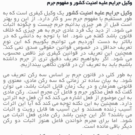
وکیل جرایم علیه امنیت کشور و مفهوم جرم
وکیل جرایم علیه امنیت کشور
یک وکیل کیفری است که به
طور مستقیم با مفهوم جرم سر و کار دارد. از این رو بهتر
است قبل از هر چیزی بدانیم جرم چیست و چگونه اثبات
می شود. از دید یک فرد عادی جرم به هر چیزی که خلاف
قانون باشد گفته می شود. اما با توجه به دانشی که در
بالاتر به دست آوردیم می توانیم بگوییم که این نوع
تعریف حداقل در خصوص قوانین حقوقی صدق نمی کند.
همچنین این تعریف در قوانین کیفری نیز ناقص محسوب
می شود. اگر بخواهیم تعریف دقیق تری از جرم داشته
باشیم باید به تعریف آن در قانون نگاهی بیندازیم.
به طور کلی در قانون جرم بر اساس سه رکن تعریف می
شود. به بیان ساده تر زمانی که سه رکن مادی، معنوی و
قانونی همزمان و در یک زمان قابل اثبات باشد، می توان
گفت که فعل مذکور جرم و فاعل آن مجرم است. رکن مادی
به این موضوع از فعل اشاره می کند که آن فعل چه اثراتی
دارد. همچنین به این نکته توجه می کند که آیا این اثرات
آسیب زننده هستند و این آسیب ها قابل رویت و اثبات
می باشند؟ اگر این چنین باشد رکن مادی فعل اثبات می
شود. اما برای مجرم خواندن فاعل هنوز اثبات دو رکن
دیگر باقی مانده است.