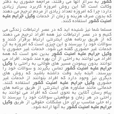
کشور
به سراغ آنها می رفتند، مراجعه حضوری به دفتر
وکالت است اما این روش امروزه کاربرد بسیار زیادی
دارد؛ چرا که امروزه تعداد زیادی از مردم ترجیح می دهند
که بدون صرف هزینه و زمان از خدمات
وکیل جرایم علیه
امنیت کشور
استفاده کنند.
مسلما شما نیز شنیده اید که در عصر ارتباطات زندگی می
کنیم و در عصر ارتباطات نیز همه افراد ترجیح می دهند
که از طریق برنامه های اینترنتی ارتباط برقرار کنند و
سوالات خود را بپرسند و این چیزی است که امروزه به آن
خدمات غیر حضوری گفته می شود. خدمات غیر حضوری با
وکیل جرایم علیه امنیت کشور
بدین نحو است که همه
افراد می توانند به راحتی از آن بهره مند شوند. افراد می
توانند بدون پیمودن مسیر های طولانی به راحتی با
وکیل
جرایم علیه امنیت کشور
تماس بگیرند و سوالات خود را
بپرسند. البته باید وقت داشته باشید که روش های
دیگری نیز وجود دارد که افراد بتوانند از خدمات غیر
حضوری
وکیل جرایم علیه امنیت کشور
استفاده کنند.
خدماتی مانند مشاوره های اینترنتی از طریق برنامه های
پیام رسان آنلاین به نحوی است که افراد می توانند به
راحتی در هر زمان و موقعیتی سوالات خود را بپرسند تا
راه حلی مناسب برای حل مشکلات حقوقی از طریق
وکیل
جرایم علیه امنیت کشور
به آنها ارائه شود.