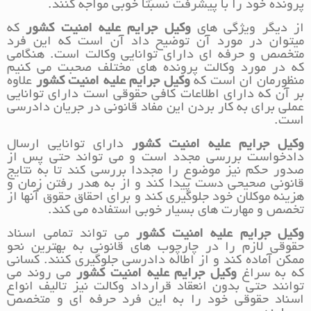
پرونده خود را با پیشرفت نسبتا خوبی مواجه کنند.
از دیگر ویژگی های
وکیل جرایم علیه امنیت کشور
که
میتوان در مورد آن توضیح داد آن است که این فرد
متخصص و حرفه ای دارای توانایی وکالت است. هنگامی
که در مورد وکالت پرونده های مختلف صحبت می کنیم
منظورمان ان است که
وکیل جرایم علیه امنیت کشور
علاوه
بر آن که دارای اطلاعات کافی حقوقی است دارای توانایی
عملی برای به کار بردن این مفاد قانونی در جریان دادرسی
است.
وکیل جرایم علیه امنیت کشور
دارای توانایی ارسال
دادخواست بررسی مجدد است و می تواند حتی پس از
صدور حکم نیز موضوع را مجددا بررسی کند تا به نتایج
قانونی صحیحی دست پیدا کند و از به هدر رفتن زمان و
هزینه موکلان خود جلوگیری کند و برای احقاق حقوق آنها از
تخصص و مهارت های بسیار خوبی استفاده می کند.
وکیل جرایم علیه امنیت کشور
می تواند تمامی اسناد
حقوقی لازم را در چارچوب های قانونی به بهترین نحو
ممکن آماده کند و از اطاله دادرسی جلوگیری کنند. کسانی
که به سراغ
وکیل جرایم علیه امنیت کشور
می روند می
توانند حتی بدون انعقاد قرارداد وکالت نیز تالیف انواع
اسناد حقوقی خود را به این فرد حرفه ای و متخصص