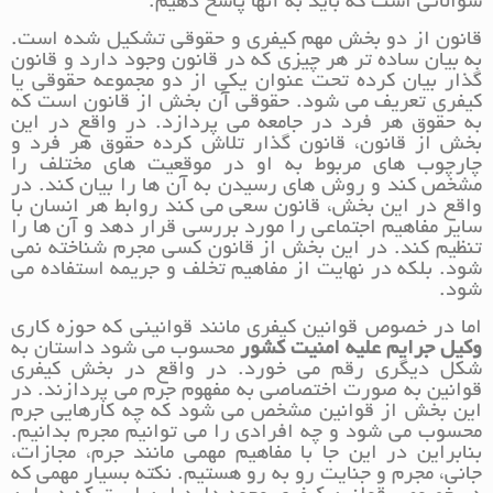
سوالاتی است که باید به آنها پاسخ دهیم.
قانون از دو بخش مهم کیفری و حقوقی تشکیل شده است.
به بیان ساده تر هر چیزی که در قانون وجود دارد و قانون
گذار بیان کرده تحت عنوان یکی از دو مجموعه حقوقی یا
کیفری تعریف می شود. حقوقی آن بخش از قانون است که
به حقوق هر فرد در جامعه می پردازد. در واقع در این
بخش از قانون، قانون گذار تلاش کرده حقوق هر فرد و
چارچوب های مربوط به او در موقعیت های مختلف را
مشخص کند و روش های رسیدن به آن ها را بیان کند. در
واقع در این بخش، قانون سعی می کند روابط هر انسان با
سایر مفاهیم اجتماعی را مورد بررسی قرار دهد و آن ها را
تنظیم کند. در این بخش از قانون کسی مجرم شناخته نمی
شود. بلکه در نهایت از مفاهیم تخلف و جریمه استفاده می
شود.
اما در خصوص قوانین کیفری مانند قوانینی که حوزه کاری
وکیل جرایم علیه امنیت کشور
محسوب می شود داستان به
شکل دیگری رقم می خورد. در واقع در بخش کیفری
قوانین به صورت اختصاصی به مفهوم جرم می پردازند. در
این بخش از قوانین مشخص می شود که چه کارهایی جرم
محسوب می شود و چه افرادی را می توانیم مجرم بدانیم.
بنابراین در این جا با مفاهیم مهمی مانند جرم، مجازات،
جانی، مجرم و جنایت رو به رو هستیم. نکته بسیار مهمی که