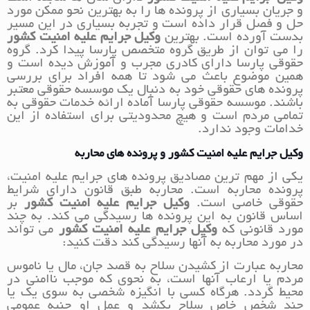
و جریان بسیاری از پرونده ها را به بهترین نحو ممکن مورد
حل و فصل قرار داده است و تجربه بسیاری در این مسیر
بدست آورده است. بهترین
وکیل جرایم علیه امنیت کشور
را می توان از طریق گروه متخصص پارسا پیدا کرد. گروه
حقوقی پارسا دارای کادری مجرب و آموزش دیده است و
همین موضوع باعث می شود تا همه افراد برای بررسی
پرونده های حقوقی خود به دنبال یک موسسه حقوقی معتبر
باشند. موسسه حقوقی پارسا آماده ارائه خدمات حقوقی به
تمامی مردم است و هیچ محدودیتی برای استفاده از این
خدامات وجود ندارد.
وکیل جرایم علیه امنیت کشور و پرونده های محاربه
یکی از مهم ترین مصادیق پرونده های جرایم علیه امنیت،
پرونده محاربه است. محاربه طبق قانون دارای شرایط
حقوقی خاصی است.
وکیل جرایم علیه امنیت کشور
بر
اساس قانون به این پرونده ها رسیدگی می کند. به چند
مورد قانونی که
وکیل جرایم علیه امنیت کشور
می تواند
در مورد محاربه به آنها رسیدگی کند دقت کنید:
محاربه عبارت از کشیدن سلاح به قصد جان، مال یا ناموس
مردم یا ارعاب آنها است، به نحوی که موجب ناامنی در
محیط گردد. هرگاه کسی با انگیزه شخصی به سوی یک یا
چند شخص خاص سلاح بکشد و عمل او جنبه عمومی