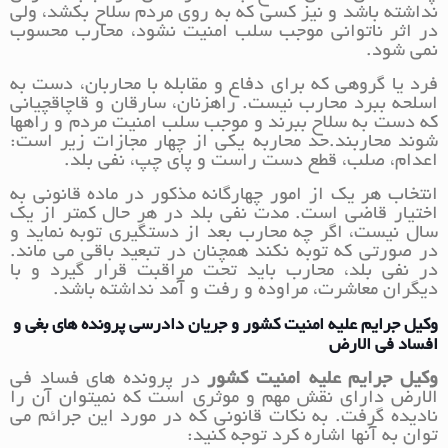
نداشته باشد و نیز کسی که به روی مردم سلاح بکشد، ولی
در اثر ناتوانی موجب سلب امنیت نشود، محارب محسوب
نمی شود.
فرد یا گروهی که برای دفاع و مقابله با محاربان، دست به
اسلحه ببرد محارب نیست. راهزنان، سارقان و قاچاقچیانی
که دست به سلاح ببرند و موجب سلب امنیت مردم و راهها
شوند محاربند.حد محاربه یکی از چهار مجازات زیر است:
اعدام، صلب، قطع دست راست و پای چپ، نفی بلد.
انتخاب هر یک از امور چهارگانه مذکور در ماده قانونی به
اختیار قاضی است. مدت نفی بلد در هر حال کمتر از یک
سال نیست، اگر چه محارب بعد از دستگیری توبه نماید و
در صورتی که توبه نکند همچنان در تبعید باقی می ماند.
در نفی بلد، محارب باید تحت مراقبت قرار گیرد و با
دیگران معاشرت، مراوده و رفت و آمد نداشته باشد.
وکیل جرایم علیه امنیت کشور و جریان دادرسی پرونده های بغی و
افساد فی‌ الارض
وکیل جرایم علیه امنیت کشور
در پرونده های فساد فی
الارض دارای نقش مهم و موثری است که نمیتوان آن را
نادیده گرفت. به نکات قانونی که در مورد این جرائم می
توان به آنها اشاره کرد توجه کنید: