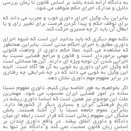
به دادگاه ارائه شده باشد بر اساس قانون تا زمان بررسی
دلایل و مدارک اجرای حکم متوقف می شود.
بنابراین یک وکیل اجرای داوری خوب و مجرب می داند که
برای توقف حکم و پیدا کردن فرصت برای تغییر رای و یا
ابطال آن باید از چه مسیری حرکت کند.
نکته مهم دیگری که باید بدانید این است که شیوه اجرای
داوری مطابق با اجرای احکام مدنی است. بنابراین همانطور
که مشاهده می کنید عملا حکم داوری از وجاهت قانونی
مهمی برخوردار است و قانون و مراجع قضایی نسبت به
اجرایی شدن آن توجه ویژه ای دارند. این ها مسائلی است
که وکیل اجرای داوری به خوبی به آن ها آگاه است. البته
این وکیل به خوبی می داند که در چه شرایطی چه رفتاری
در برابر مفهوم مهم داوری نشان دهد.
اگر بخواهیم به طور خلاصه بیان کنیم، داوری مفهوم نسبتا
ساده در امور قضایی ایران محسوب می شود. مهمترین
علت این موضوع نیز همین است که اساسا داوری ریشه در
تاریخ فرهنگی ایران و بسیاری دیگر از کشورها دارد.
بنابراین عموم جامعه نسبتا با آن آشنا هستند. بخش
مشکل این مفهوم زمانی است که قرار است رابطه ای میان
دادگاه و داوری اتفاق بیفتد. در واقع داوری چندان بر
اساس زبان قانون صحبت نمی کند و دادگاه نیز تنها به