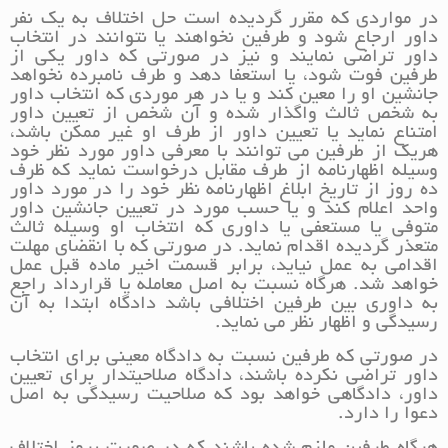
در مواردی که مقرر گردیده است حل اختلاف به یک نفر
داور ارجاع شود و طرفین نخواهند یا نتوانند در انتخاب
داور تراضی نمایند و نیز در صورتی که داور یکی از
طرفین فوت شود، یا استعفا دهد و طرف نامبرده نخواهد
جانشین او را معین کند و یا در هر موردی که انتخاب داور
به شخص ثالث واگذار شده و آن شخص از تعیین داور
امتناع نماید یا تعیین داور از طرف او غیر ممکن باشد،
هریک از طرفین می توانند با معرفی داور مورد نظر خود
وسیله اظهارنامه از طرف مقابل درخواست نماید که ظرف
ده روز از تاریخ ابلاغ اظهارنامه نظر خود را در مورد داور
واحد اعلام کند و یا حسب مورد در تعیین جانشین داور
متوفی یا مستعفی یا داوری که انتخاب او وسیله ثالث
متعذر گردیده اقدام نماید. در صورتی که با انقضای مهلت
اقدامی به عمل نیاید، برابر قسمت اخیر ماده قبل عمل
خواهد شد. هرگاه نسبت به اصل معامله یا قرارداد راجع
به داوری بین طرفین اختلافی باشد دادگاه ابتدا به آن
رسیدگی و اظهار نظر می نماید.
در صورتی که طرفین نسبت به دادگاه معینی برای انتخاب
داور تراضی نکرده باشند، دادگاه صلاحیتدار برای تعیین
داور، دادگاهی خواهد بود که صلاحیت رسیدگی به اصل
دعوا را دارد.