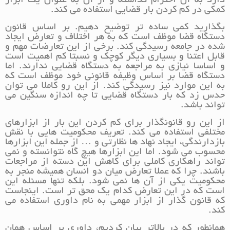
دارد به آن احترام گذاشته و از آن به عنوان یک ابزار
کمکی در کم کردن بار قضایی استفاده می کند.
بگذارید کمی ساده تر توضیح دهیم. بر اساس قانون
دستگاه قضا موظف است که به هر اختلاف و تعارض ایجاد
شده در جامعه رسیدگی کند. برخی از این تعارضات مهم و
قابل اعتنا و بسیاری دیگر کوچک و نسبتا کم اهمیت است
و اساسا نیازی به مراجعه به دستگاه قضایی ندارند. اما
دستگاه قضا بر اساس وظیفه قانونی خود موظف است که
به این موارد نیز رسیدگی کند. از این رو کاملا می توان
حدس زد که بار دستگاه قضایی تا چه اندازه سنگین می
تواند باشد.
از این رو قانونگذار برای کم کردن این بار از ابزارهای
مختلفی استفاده می کند. تعریف محکومیت هایی با نقش
بازدارندگی، ایجاد نهاد ها نظارتی و … از جمله این ابزارها
محسوب می شود. اما این ابزارها هیچ گاه نتوانسته و نمی
تواند راهکاری کاملی برای کاهش این دسته از مراجعات
باشند. چرا که عملا تعارض میان دو انسان همیشه منجر به
محکومیت یکی از آن ها نمی شود. بلکه تنها مسئله این
است که در این تعارض کدام یک محق تر است. اینجاست
که قانون گذار از ابزار مهمی به نام داوری استفاده می
کند.
همانطور که در بالاتر بیان کردیم، داوری بر اساس همان