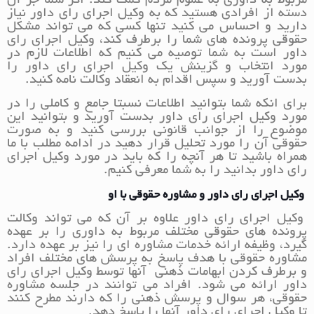
مربوط به داوری به عموم مردم کمک کند. اگر شما جز آن
دسته از افرادی هستید که به وکیل اجرای رای داور نیاز
دارید و احساس می کنید تنها کسی که می تواند مشکل
حقوقی پرونده های شما را برطرف کند، وکیل اجرای رای
داور است به شما توصیه می کنیم که اطلاعات لازم در
مورد انتخاب و گزینش یک وکیل اجرای رای داور را
بدست آورید و سپس اقدام به انعقاد وکالت نامه کنید.
برای انکه شما بتوانید اطلاعات نسبتا جامع و کاملی را در
مورد وکیل اجرای رای داور بدست آورید و بتوانید این
موضوع را از جوانب قانونی بررسی کنید و به صورت
حقوقی آن را مورد تحلیل قرار دهید در ادامه مطلب با ما
همراه باشید تا هر آنچه را که باید در مورد وکیل اجرای
رای داور بدانید را به شما معرفی کنیم.
وکیل اجرای رای داور و مشاوره حقوقی با او
وکیل اجرای رای داور علاوه بر آن که می تواند وکالت
پرونده های حقوقی مختلف مربوط به داوری را بر عهده
گیرد، وظیفه ارائه خدمات مشاوره ای را نیز بر عهده دارد.
مشاوره حقوقی با هدف پاسخ به پرسش های مختلف افراد
و برطرف کردن ابهامات ذهنی آنها توسط وکیل اجرای رای
داور ارائه می شود. افراد می توانند در جلسه مشاوره
حقوقی، هر سوال و پرسش ذهنی را که دارند مطرح کنند
تا وکیل اجرای رای داور آنها را پاسخ دهد.