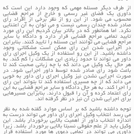
از طرف دیگر مسئله مهمی که وجود دارد این است که
داوری یک فضای غیر رسمی و خارج از مراجع قضایی
محسوب می شود. از این رو از نظر برخی از افراد رای
صادر شده چندان رسمی نیست و می توان به آن اعتنایی
نکرد. اما همانطور که در بالاتر بیان کردیم این رای مورد
تایید تمامی مراجع قضایی قرار دارد و دادگاه یا سایر
مراجع قضایی می توانند این مسئله را تایید کنند. بنابراین
در اجرایی شدن این رای ممکن است مشکلاتی وجود
داشته باشید. از این رو استفاده از یک وکیل اجرای رای
داور می تواند تا حدود زیادی این مشکلات را کم کند. به
هر حال یک وکیل می داند که با چه زبانی صحبت کند تا
باعث شود رای صادر شده توسط داور اجرایی شود. در
صورت اجرایی نشدن نیز وکیل اجرای رای داور به خوبی
می داند که از چه مسیری استفاده کند تا بتواند این رای
را اجرا کند. به هر حال دادگاه و سایر مراجع قضایی به این
رای اعتماد کرده و آن را قبول دارند. بنابراین مسیرهایی
برای اجرایی شدن آن نیز در نظر گرفته اند.
توجه داشته باشید که بر اساس موارد گفته شده به نظر
می رسد انتخاب وکیل اجرای رای داور می تواند درست به
اندازه انتخاب داور از اهمیت بالایی برخوردار باشد. این
وکیل باید از علم حقوقی نسبتا بالایی برخوردار باشد. زیرا
داوری می تواند در تمامی دعوی ها مورد استفاده قرار