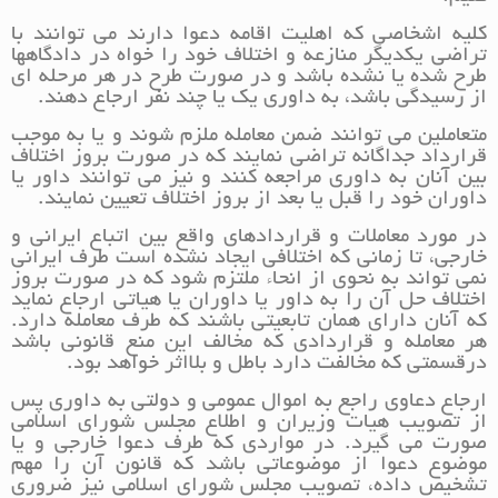
کلیه اشخاصی که اهلیت اقامه دعوا دارند می توانند با
تراضی یکدیگر منازعه و اختلاف خود را خواه در دادگاهها
طرح شده یا نشده باشد و در صورت طرح در هر مرحله ای
از رسیدگی باشد، به داوری یک یا چند نفر ارجاع دهند.
متعاملین می توانند ضمن معامله ملزم شوند و یا به موجب
قرارداد جداگانه تراضی نمایند که در صورت بروز اختلاف
بین آنان به داوری مراجعه کنند و نیز می توانند داور یا
داوران خود را قبل یا بعد از بروز اختلاف تعیین نمایند.
در مورد معاملات و قراردادهای واقع بین اتباع ایرانی و
خارجی، تا زمانی که اختلافی ایجاد نشده است طرف ایرانی
نمی تواند به نحوی از انحاء ملتزم شود که در صورت بروز
اختلاف حل آن را به داور یا داوران یا هیاتی ارجاع نماید
که آنان دارای همان تابعیتی باشند که طرف معامله دارد.
هر معامله و قراردادی که مخالف این منع قانونی باشد
درقسمتی که مخالفت دارد باطل و بلااثر خواهد بود.
ارجاع دعاوی راجع به اموال عمومی و دولتی به داوری پس
از تصویب هیات وزیران و اطلاع مجلس شورای اسلامی
صورت می گیرد. در مواردی که طرف دعوا خارجی و یا
موضوع دعوا از موضوعاتی باشد که قانون آن را مهم
تشخیص داده، تصویب مجلس شورای اسلامی نیز ضروری