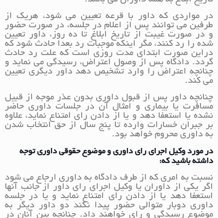
در مواردی که داور با قرعه تعیین می شود، هریک از
طرفین می توانند پس از اعلام در جلسه، در صورت حضور
و در صورت غیبت از تاریخ ابلاغ تا ده روز، داور تعیین
شده را رد کنند، مگر اینکه موجبات رد بعدا حادث شود که
دراین صورت ابتدای مدت روزی است که علت رد حادث
گردد. دادگاه پس از وصول اعتراض، رسیدگی می نماید و
چنانچه اعتراض را وارد تشخیص دهد داور دیگری تعیین
می کند.
چنانچه داور پس از قبول داوری بدون عذر موجه از قبیل
مسافرت یا بیماری و امثال آن در جلسات داوری حاضر
نشده یا استعفا دهد و یا از دادن رای امتناع نماید، علاوه
بر جبران خسارات وارده تا پنج سال از حق انتخاب شدن
به داوری محروم خواهد بود.
در مورد وکیل اجرای رای داوری و موضوع حقوقی داوری توجه
داشته باشید که:
نسبت به امری که از طرف دادگاه به داوری ارجاع می شود
اگر یکی از داوران یا وکیل اجرای رای داور از جانب آنها
استعفا دهد یا از دادن رای امتناع نماید و یا در جلسه
داوری دوبار متوالی حضور پیدا نکند دو داور دیگر به
موضوع رسیدگی و رای خواهند داد. چنانچه بین آنان در