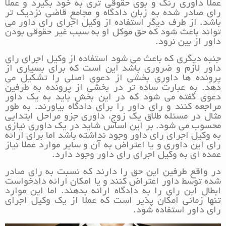
عملا داوری رنگ و بوی حقوقی تری به خود بگیرد و عملا
رای صادر شده به زبان دادگاه و مجامع قاضی نزدیک تر
باشد. از طرف دیگر استفاده از وکیل اجرای رای داور می
تواند باعث شود که حق موکل او به سبب غیر حقوقی بودن
داور از بین نرود.
جنبه دیگری که باعث می شود استفاده از وکیل اجرای رای
داور لازم و ضروری باشد این است که برای بسیاری از
پرونده ها داوری بخشی از دعوی اصلی را تشکیل می
دهد. به عبارت ساده تر در بخشی از پرونده به طرفین
دعوی گفته می شود که در این بخش باید به یک داور
مراجعه کنند و رای داور را برای دادگاه بیاورند. به طور
مثال در مسئله طلاق یک زوج، داوری جزو مراحل ابتدایی
محسوب می شود. بر این اساس شاید در یک داوری نیازی
به وکیل اجرای رای داور وجود نداشته باشد اما برای ارائه
رای این داوری و یا اعتراض به آن و سایر موارد عملا نیاز
عمده ای به وکیل اجرای رای داور وجود دارد.
در واقع طرفین این حق را دارند که نسبت به رای صادر
شده توسط داور اعتراض کنند و یا امکان ارائه دادخواست
ابطال این رای را به دادگاه ارائه بدهند. اما این موارد
تنها زمانی امکان پذیر است که عملا از یک وکیل اجرای
رای داور استفاده شود.