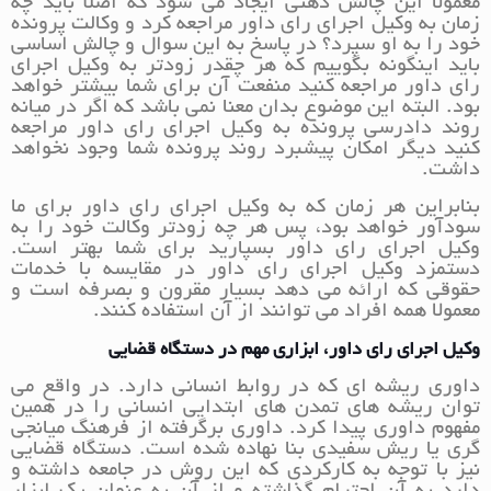
معمولا این چالش ذهنی ایجاد می شود که اصلا باید چه
زمان به وکیل اجرای رای داور مراجعه کرد و وکالت پرونده
خود را به او سپرد؟ در پاسخ به این سوال و چالش اساسی
باید اینگونه بگوییم که هر چقدر زودتر به وکیل اجرای
رای داور مراجعه کنید منفعت آن برای شما بیشتر خواهد
بود. البته این موضوع بدان معنا نمی باشد که اگر در میانه
روند دادرسی پرونده به وکیل اجرای رای داور مراجعه
کنید دیگر امکان پیشبرد روند پرونده شما وجود نخواهد
داشت.
بنابراین هر زمان که به وکیل اجرای رای داور برای ما
سودآور خواهد بود، پس هر چه زودتر وکالت خود را به
وکیل اجرای رای داور بسپارید برای شما بهتر است.
دستمزد وکیل اجرای رای داور در مقایسه با خدمات
حقوقی که ارائه می دهد بسیار مقرون و بصرفه است و
معمولا همه افراد می توانند از آن استفاده کنند.
وکیل اجرای رای داور، ابزاری مهم در دستگاه قضایی
داوری ریشه ای که در روابط انسانی دارد. در واقع می
توان ریشه های تمدن های ابتدایی انسانی را در همین
مفهوم داوری پیدا کرد. داوری برگرفته از فرهنگ میانجی
گری یا ریش سفیدی بنا نهاده شده است. دستگاه قضایی
نیز با توجه به کارکردی که این روش در جامعه داشته و