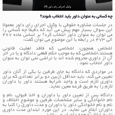
وکیل اجرای رای داور (4)
چه کسانی به عنوان داور باید انتخاب شوند؟
در جلسات مشاوره حقوقی با وکیل اجرای رای داور معمولا
این سوال بسیار مهم پیش می آید که دقیقا چه کسانی را
می توان به عنوان داور انتخاب کرد؟ بر اساس ماده 467
الی 473 در رابطه با این موضوع می توان گفت:
اشخاص همچون: اشخاصی که فاقد اهلیت قانونی
هستند،اشخاصی که به موجب حکم قطعی دادگاه و یا در اثر
آن از داوری محروم شده اند با تراضی نمی توان به عنوان
داور انتخاب نمود .
در مواردی که دادگاه به جای طرفین یا یکی از آنان داور
تعیین می کند، باید حداقل ازبین دو برابر تعدادی که برای
داوری لازم است و واجد شرایط هستند داور یا داوران
لازم را به طریق قرعه معین نماید.
دادگاه پس از تعیین داور یا داوران و اخذ قبولی، نام و
نام خانوادگی و سایر مشخصات طرفین و موضوع اختلاف و
نام و نام خانوادگی داور یا داوران و مدت داوری را کتبا به
داوران ابلاغ می نماید. در این مورد ابتدای مدت داوری
تاریخ ابلاغ به همه داوران می باشد.