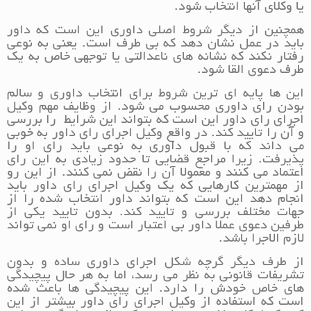
یا وکلای آنها انتخاب شود.
همچنین از دیگر شروط اصلی داوری این است که داور
باید در عمل نشان دهد که بی طرف است. یعنی به نوعی
رفتار نکند که نشانه های ناعدالتی یا توجهی خاص به یک
طرف دعوی القا شود.
این ها پایه ای ترین شروط برای انتخاب داوری و سالم
بودن رای داوری محسوب می شود. از وظایف مهم وکیل
اجرای رای داور این است که بتواند این شرایط را بررسی
و آن را تایید کند. در واقع وکیل اجرای رای داور به خوبی
می داند که با قبول داوری به نوعی باید رای او را
پذیرفت. زیرا مراجع قضایی تا حدود زیادی به این رای
اعتماد می کنند و معمولا آن را نقض نمی کنند. از این رو
از مهمترین کارهایی که یک وکیل اجرای رای داور باید
انجام دهد این است که بتواند داور انتخاب شده را از
جهات مختلف بررسی و تایید کند. بدون تایید یکی از
طرفین دعوی عملا داور بی اعتبار است و رای او نمی تواند
لازم الاجرا باشد.
از طرف دیگر گرچه شکل اجرای داوری ساده و بدون
تشریفات قانونی به نظر می رسد، اما به هر حال پیچیدگی
های خاص خودش را دارد. این پیچیدگی ها باعث شده
است که استفاده از وکیل اجرای رای داور بیشتر از این