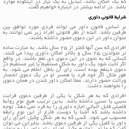
که یک امکان باشد، تبدیل به یک نیاز در اینگونه موارد
باشد. در ادامه بیشتر در اینباره خواهیم گفت.
شرایط قانونی داوری
بر اساس قانون داور می تواند فردی مورد توافق بین
طرفین باشد. البته از نظر قانونی افراد زیر نمی توانند به
عنوان داور در این دعوی حضور داشته باشند:
افرادی که سن آنها کمتر از 25 سال باشد. به عبارت ساده
تر متولدین 25 سال و بالاتر امکان داوری پیدا می کنند.
کسانی که به نحوی در این دعوی ذی نفع باشند. در واقع
اگر ثابت شود یک داور به شکل مستقیم یا غیر مستقیم در
دعوی ذینفع بوده است، رای آن باطل اعلام می شود. به
طور مثال اگر خود فرد یا همسر او در یک دعوی انحصار
وراثت حضور دارند، عملا امکان داور شدن در همان دعوی
را نخواهند داشت.
افرادی که به هر شکل با یکی از طرفین دعوی قرابت
سببی یا نسبی داشته باشد. بدین ترتیب هیچ نوع روابط
فامیلی قابل اثباتی اجازه داوری را به فرد نمی دهد. توجه
داشته باشد که آشنا یا دوست فارغ از این نوع رابطه
محسوب می شود. کسی که به هر شکل وکیل اجرای رای
داور یا کفیل یکی از طرفین دعوی باشد. بنابراین می توان
گفت که ما نمی توانیم وکیل اجرای رای داور را به عنوان