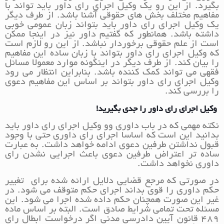
بگیرد. از این رو یک وکیل اجرای رای داور باید تواند با
مفاهیم مختلف بخش های حقوقی آشنا باشد. از طرف دیگر
یک وکیل اجرای رای داور باید بتواند زبان عمومی خوبی
داشته باشد. همانطور که گفتیم داور نیز در اینجا ممکن
است از علم حقوقی برخوردار نباشد. از این رو لازم است
که وکیل اجرای رای داور بتواند با زبان ساده این مفاهیم
را بیان کند. از طرف دیگر در اینگونه موارد معمولا مسائل
فقهی می تواند کمک کننده باشد. بنابراین انتظار می رود
وکیل اجرای رای داور بتواند بر اساس این مفاهیم دعوی
را بررسی کند.
وکیل اجرای رای داور را جدی بگیرید!
نکته مهمی که در باب داوری وو وکیل اجرای رای داور باید
بدانید این است که اساسا اجرای رای داوری حتی با وجود
قبول نداشتن طرفین دعوی ادامه خواهد داشت. به عبارت
ساده تر اعتراض طرفین دعوی باعث اجرایی نشدن رای
داوری نخواهد داشت.
در صورتی که مرجع قضایی دلایل ارائه شده برای تغییر
حکم داوری را قوی بداند اجرای حکم متوقف می شود. در
غیر این صورت همچنان حکم داده شده اجرا می شود. این
مسئله تحت تمامی شرایط صادق است. البته بر اساس ماده
489 قانون آیین دادرسی مدنی اگر درخواست ابطال رای