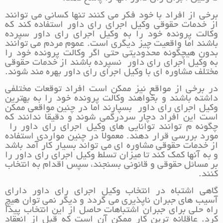
برخی از افراد با خود فکر می کنند تنها کسانی می توانند
از خدمات حقوقی وکیل اجرای رای داور استفاده کند که
وکالت پرونده خود را به وکیل اجرای رای داور سپرده
باشند اما واقعیت چیز دیگری است. عموم مردم می توانند
بدون هیچگونه محدودیتی حتی اگر وکالت پرونده خود را
به وکیل اجرای رای داور نسپرده باشند از خدمات حقوقی
مختلف مشاوره ای با وکیل اجرای رای داور بهره مند شوند.
در برخی از مواقع نیز ممکن است افراد توقعات مختلفی
داشته باشند و بخواهند وکالت پرونده خود را به بهترین
وکیل اجرای رای داور بسپارند اما در چنین مواقعی ممکن
است این افراد دچار سردرگمی شوند و دقیقا ندانند که
چگونه م توانند توانایی های وکیل اجرای رای داور را
مورد بررسی قرار دهند. معمولا در چنین مواردی استفاده
از خدمات حقوقی مشاوره ای می تواند بسیار کار آمد باشد
و به آنها کمک کند تا میزان تسلط وکیل اجرای رای داور را
بر مسائل حقوقی و قانونی بسنجند، سپس اقدام به انتخاب
کنند.
گاهی اشتباه در انتخاب وکیل اجرای رای داور دارای
آسیب های جبران ناپذیری می گردد و دیگر نمی توان هیچ
راه حلی برای جبران اشتباهات حاصل از این انتخاب پیدا
کرد. عاقلانه ترین کار ممکن آن است که قبل از انعقاد