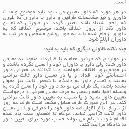
است.
در هر مورد که داور تعیین می شود باید موضوع و مدت
داوری و نیز مشخصات طرفین و داور یا داوران به طوری
که رافع اشتباه باشد تعیین گردد. در صورتی که تعیین
داور بعد از بروز اختلاف باشد، موضوع اختلاف که به
داوری ارجاع شده باید به طور روشن مشخص و مراتب به
داوران ابلاغ شود.
چند نکته قانونی دیگری که باید بدانید:
در مواردی که طرفین معامله یا قرارداد متعهد به معرفی
داور شده ولی داور یا داوران خود را معین نکرده باشند و
در موقع بروز اختلاف نخواهند و یا نتوانند در معرفی داور
اختصاصی خود اقدام و یا در تعیین داور ثالث تراضی
نمایند و تعیین داور به دادگاه یا شخص ثالث نیز محول
نشده باشد، یک طرف می تواند داور خود را معین کرده به
وسیله اظهارنامه رسمی به طرف مقابل معرفی و درخواست
تعیین داور نماید و یا نسبت به تعیین داور ثالث تراضی
کند. در این صورت طرف مقابل مکلف است ظرف ده روز
از تاریخ ابلاغ اظهارنامه داور خود را معرفی ویا در تعیین
داور ثالث تراضی نماید. هرگاه تا انقضای مدت یاد شده
اقدام شود، ذینفع می تواند حسب مورد برای تعیین داور
به دادگاه مراجعه کند.