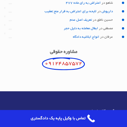
شاهو
در
اعتراض به رای ماده 477
داریوش
در
لایحه برای اعتراض به قرار منع تعقیب
حسین ناطق
در
تعریف اصل عدم
مصطفی
در
ابطال معامله به دلیل حجر
عرفان
در
انواع ابلاغیه دادگاه
مشاوره حقوقی
09124857572
گروه وکلای پارسا
تماس با وکیل پایه یک دادگستری
آدرس