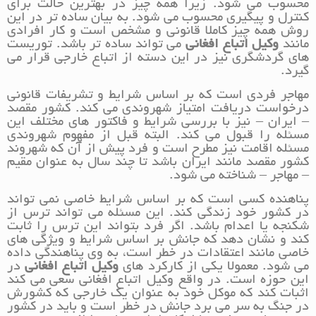
محسوب می شود. زیرا همه چیز در بهترین حالت برای
کنترل و پیگیری محسوب می شود. به بیان ساده تر در این
روش همه چیز کاملا قانونی و مشخص است و کار افرادی
مانند
وکیل اتباع افغانی
می تواند ساده تر باشد. توریست
های گردشگری نیز در این دسته از اتباع خارجی قرار می
گیرد.
مهاجر فردی است که بر اساس شرایط و تشریفات قانونی
درخواست دریافت امتیاز شهروندی می کند. کشور مقصد
– ایران – نیز با بررسی شرایط و فاکتور های مختلف این
مسئله را قبول می کند. البته قبل از مفهوم شهروندی
مسئله اقامت نیز مطرح است و فرد پیش از آن که شهروند
کشور مقصد مانند ایران باشد تا چند سال به عنوان مقیم
– مهاجر – شناخته می شود.
پناهنده کسی است که بر اساس شرایط خاصی نمی تواند
در کشور خود زندگی کند. این مسئله می تواند ترس از
شکنجه یا اعدام باشد. اگر فرد بتواند این ترس را ثابت
کند و نشان دهد که جانش بر اساس شرایط و ویژگی های
خاصی مانند اعتقادات در خطر است، به وی پناهندگی داده
می شود. معمولا یکی از کارکرد های
وکیل اتباع افغانی
در
این حوزه است. در واقع وکیل اتباع افغانی سعی می کند
اثبات کند که موکل خود به عنوان یک خارجی که کشورش
در جنگ به سر می برد جانش در خطر است و باید در کشور