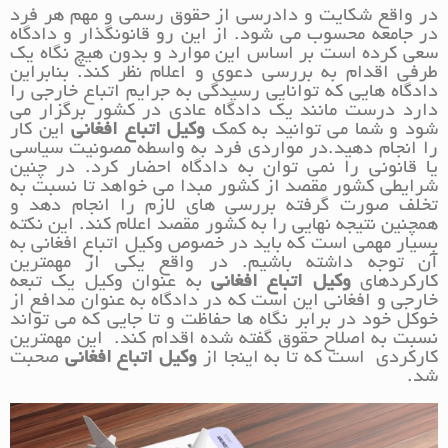
در واقع شکایت و دادرسی از حقوق رسمی و مهم هر فرد
در جامعه محسوب می شود. از این رو قانونگذار و دادگاه
سعی کرده است بر اساس این موارد و بدون هیچ نگاه یک
طرفی اقدام به بررسی دعوی و اعلام نظر کند. بنابراین
دادگاه هایی که توانایی رسیدگی به جرایم اتباع خارجی را
دارد درست مانند یک دادگاه عادی در کشور برگزار می
شود و شما می توانید به کمک
وکیل اتباع افغانی
این کار
را انجام دهید.در مواردی فرد به واسطه مصونیت سیاسی
یا قانونی را نمی توان به دادگاه احضار کرد. در چنین
شرایطی کشور مقصد از کشور مبدا می خواهد تا نسبت به
تخلف صورت گرفته بررسی های لازم را انجام دهد و
همچنین نتیجه نهایی را به کشور مقصد اعلام کند. این نکته
بسیار مهمی است که باید در خصوص وکیل اتباع افغانی به
آن توجه داشته باشیم. در واقع یکی از مهمترین
کارکردهای
وکیل اتباع افغانی
به عنوان وکیل یک تبعه
خارجی و افغانی این است که در دادگاه به عنوان مدافع از
خوکل خود در برابر نگاه ها حفاظت و تا جایی که می تواند
نسبت به اصلاح حقوق گفته شده اقدام کند. این مهمترین
کارکردی است که تا به اینجا از
وکیل اتباع افغانی
صحبت
شد.