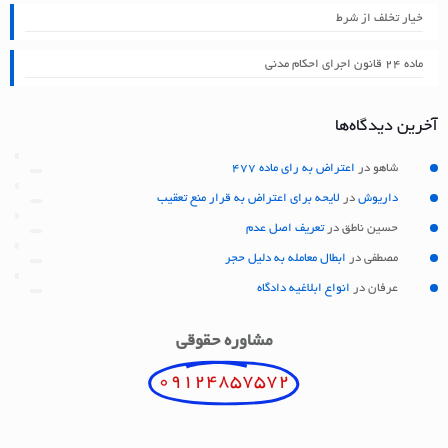
خیار تخلف از شرط
ماده ۲۴ قانون اجرای احکام مدنی
آخرین دیدگاه‌ها
شاهو
در
اعتراض به رای ماده 477
داریوش
در
لایحه برای اعتراض به قرار منع تعقیب
حسین ناطق
در
تعریف اصل عدم
مصطفی
در
ابطال معامله به دلیل حجر
عرفان
در
انواع ابلاغیه دادگاه
مشاوره حقوقی
09124857572