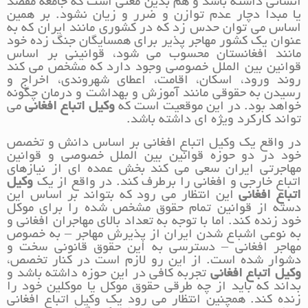
انسانی داشته باشد و هم بدین معنی است که جامعه مقصد
یا مبدا دچار عدم توازن و ضرر و زیان نشود. بر همین
اساس می توان حدس زد که در کشوری مانند ایران که به
عنوان یک کشور مهاجر پذیر برای همسایگان جنگ زده خود
مانند افغانستان محسوب می شود، قوانینی بر اساس
قوانین بین الملل خصوصی وجود دارد که مشخص می کند
روند ورود، اسکان، اقامت، اعطای شهروندی، اخراج و
رسیدن به حقوقی مانند آموزش و بهداشت و درمان چگونه
خواهد بود. در این موقعیت است که
وکیل اتباع افغانی
می
تواند کارکرد ویژه ای داشته باشد.
در واقع یک وکیل اتباع افغانی بر اساس دانش و تخصص
خود در دو حوزه قوانین بین الملل خصوصی و قوانین
مهاجرتی ایران سعی می کند بخش عمده ای از نیازهای
اتباع خارجی و افغانی را برطرف کند. در واقع از یک
وکیل
اتباع افغانی
این انتظار می رود که بتواند بر اساس این
دسته از قوانین تمام حقوق مشخص شده را برای موکل
خود زنده کند. اما با توجه به تعداد بالای مهاجران افغانی و
به نوعی اشباع شدن ایران از پذیرش مهاجر – به خصوص
مهاجر افغانی – دسترسی به این حقوق قانونی سخت و
دشوار شده است. از این رو لازم است در کنار تخصص،
وکیل اتباع افغانی
تجربه کافی در این حوزه داشته باشد و
بداند که باید از چه طرقی حقوق موکل یا موکلین خود را
زنده کند. همچنین انتظار می رود یک وکیل اتباع افغانی