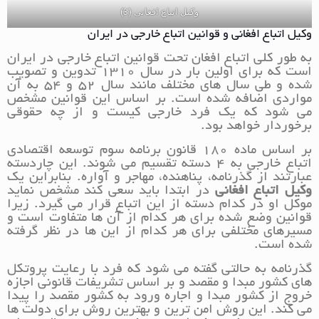
وکیل اتباع افغانی (3)
وکیل اتباع افغانی و قوانین اتباع خارجی در ایران
به طور کلی اتباع افغان تحت قوانین اتباع خارجی در ایران
است که برای اولین بار در سال 1310 تدوین و تصویب
شده و طی سال های مختلف مانند سال 52 و 54 به آن
مواردی اضافه شده است. بر اساس این قوانین مشخص
می شود که یک فرد خارجی کیست و از چه حقوقی
برخوردار خواهد بود.
بر اساس ماده 180 قانون برنامه سوم توسعه اقتصادی
اتباع خارجی به 4 دسته تقسیم می شوند. این چاردسته
عبارتند از گذرنامه، پناهنده، مهاجر و آواره. بنابراین یک
وکیل اتباع افغانی
در ابتدا باید سعی کند مشخص نماید
موکل او در کدام دسته از این اتباع قرار می گیرد. زیرا
قوانین وضع شده برای هر کدام از آن ها متفاوت است و
مسیرهای مختلفی برای هر کدام از این ها در نظر گرفته
شده است.
گذرنامه به حالتی گفته می شود که فرد با رعایت پروتکل
های کشور مبدا و مقصد و بر اساس تشریفات قانونی اجازه
خروج از کشور مبدا و اجاره ورود به کشور مقصد را پیدا
می کند. این روش امن ترین و بهترین روش برای دولت ها