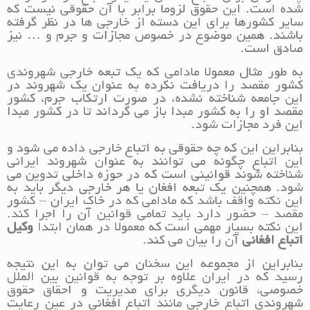
شده است. این حقوق لزوما برابر با آن حقوقی نیست که
سایر کشورها برای این دسته از خارجی ها در نظر گرفته
باشند. همین موضوع در خصوص مجازات و جرم و … نیز
صادق است.
به طور مثال معمولا مادامی که یک تبعه خارجی شهروندی
کشور مقصد را دریافت نکرده به عنوان یک شهروند در
این جامعه شناخته نشده، در صورت ارتکاب جرم، کشور
مقصد او را به کشور مبدا باز می گرداند تا در کشور مبدا
این فرد مجازات شود.
بنابراین این که چه حقوقی به اتباع خارجی داده می شود و
این اتباع چگونه می توانند به عنوان شهروند ایرانی
شناخته شوند قوانینی است که در حوزه داخلی تدوین می
شود. همچنین یک تبعه افغان یا هر خارجی دیگر باید به
این نکته واقف باشد که مادامی که در خاک ایران – کشور
مقصد – حضور دارد باید تمامی قوانین آن را اجرا کند.
این نکته بسیار مهمی است که معمولا در همان ابتدا
وکیل
اتباع افغانی
آن را بیان می کند.
بنابراین از مجموعه این سخنان می توان به این نتیجه
رسید که در ایران علاوه بر توجه به قوانین بین الملل
خصوصی، قانون دیگری برای مدیریت و احقاق حقوق
شهروندی اتباع خارجی مانند اتباع افغانی در عین رعایت