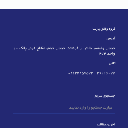
گروه وکلای پارسا
آدرس
خیابان ولیعصر بالاتر از فرشته، خیابان خیام، تقاطع قرنی پلاک 10
واحد 4/4
تلفن
09124857572
–
٢٦٢١٦٠٧٤
جستجوی سریع
آخرین مقالات