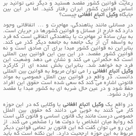
رعایت قوانین کشور مقصد هستید و دیگر نمی توانید بر
اساس قوانین کشور ایران رفتار کنید. اما در این بین
جایگاه
وکیل اتباع افغانی
چیست؟
در مسائلی مانند پناهندگی، مهاجرت و … اتفاقاتی وجود
دارد که خارج از مسائل و قوانین کشورها در جریان است.
به بیان ساده تر مهاجرت یا پناهندگی اتفاقی است که فرد
به واسطه آن از یک جامعه به جامعه دیگر گذر می کند.
بنابراین نه قوانین کشور مبدا برای آن صادق است و نه
قوانین کشور مقصد. در این بین این قوانین بین المللی
است که حکمرانی می کند و نشان می دهد وضعیت این
فرد چه خواهد شد. بنابراین بخش عمده ای از کارکرد
وکیل اتباع افغانی
را می توان مربوط به قوانین بین المللی
دانست. در واقع در قوانین بین الملل خصوصی به مواد
قانونی اشاره می کند که سعی شده است حقوق این افراد
حفظ شود و در عین حال ضربه ای به کشور مبدا یا مقصد
وارد نشود.
در واقع یک
وکیل اتباع افغانی
یا وکلایی که در این حوزه
کار می کنند به خوبی می دانند که حقوق بین الملل
خصوصی درست مانند یک قانون اساسی و قانون کلی است
که روابط میان اشخاص با دولت ها را مشخص می کند. از
این رو می توان گفت که این قانون بر تمامی قوانین دیگر
مربوط به این حوزه ارجحیت دارد. این نکته است که باید