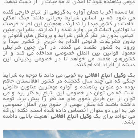
دومی پناهنده شود تا امکان ادامه حیات را از دست ندهد.
اما دسته آخر یا همان آواره به گروهی از اتباع خارجی گفته
می شود که بر اساس شرایط بحرانی مانند جنگ امکان
اقامت در کشور مبدا را ندارند، همچنین این افراد فرصت
یا توانایی اثبات ترس وارد شده را ندارند. بنابراین چنین
اتباعی بدون در نظر گرفتن شرایط و پروتکل های قانونی و
بدون تشریفات قانونی اقدام به خروج از کشور مبدا و
ورود به کشور مقصد می کنند. در این چنین شرایطی
معمولا قوانین بین الملل خصوصی مداخله می کند و از
کشورهای مقصد می خواهد تا در خصوص پذیرش این
دسته از افراد اقدام کنند.
یک
وکیل اتباع افغانی
به خوبی می داند با توجه به شرایط
جنگی که طی چند سال گذشته در کشور افغانستان حاکم
بوده دو عنوان پناهنده و آواره مهمترین عناوین قانونی
است که می توان در خصوص این اتباع به کار برد و می
توان از این طریق دعوی های مد نظر را پیش برد. توجه
داشته باشید که بخش مهمی از حقوق بین الملل خصوصی
نیز به این دو عنوان اختصاص داده شده است. نکته ای که
می تواند برای یک
وکیل اتباع افغانی
اهمیت بالایی داشته
باشد.