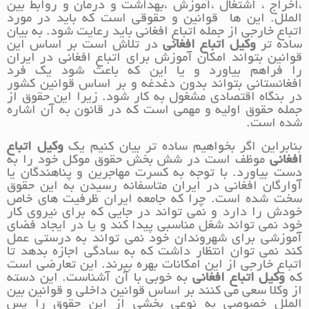
،اخراج ، اشتغال ،آموزش ،بهداشت و درمان و روابط بین
الملل. این ها قوانین و حقوقی است که باید در مورد
اتباع خارجی از جمله اتباع افغانی باید رعایت شود. به بیان
ساده تر
وکیل اتباع افغانی
در تلاش است بر اساس این
قوانین بتواند امکان آموزش برای اتباع افغانی در ایران
را فراهم بیاورد و یا این که باعث شود یک فرد
افغانستانی بتواند بدون دغدغه و بر اساس قوانین کشور
در بنگاه اقتصادی مشغول به کار شود. زیرا این حقوق از
جمله حقوق اولیه و مهمی است که در قانون به آن اشاره
شده است.
بنابراین اگر بخواهیم ساده تر بیان کنیم یک
وکیل اتباع
افغانی
موظف است در شش بخش حقوق موکل خود را به
دست بیاورد. با توجه به کسرت مهاجرین و پناهندگان یا
آوارگان افغانی در ایران متاسفانه رسیدن به این حقوق
سخت شده است. چرا که جامعه ایران ظرفیت های خاص
خودش را دارد و نمی تواند در جایی که برای نیروی کار
خود نمی تواند شغل مناسبی پیدا کند و یا در ایجاد فضای
آموزشی برای شهروندان خود نمی تواند به درستی عمل
کند نمی توان انتظار داشت که به سادگی اجازه بدهد تا
اتباع خارجی از این امکانات بهره ببرند. این تعارضی است
که
وکیل اتباع افغانی
به خوبی با آن آشناست. این دسته
از وکلا سعی می کنند بر اساس قوانین داخلی و قوانین بین
الملل خصوصی به نوعی بخشی از این حقوق را پس