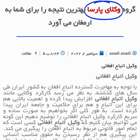
گروه
وکلای پارسا
بهترین نتیجه را برای شما به
ارمغان می آورد
asadi asadi
سپتامبر 2, 2022
8:24 ب.ظ
مقالات
وکیل اتباع افغانی
وکیل اتباع افغانی
با توجه به مهاجرت گسترده اتباع افغان به کشور ایران طی
سال های گذشته، به نظر می رسد کارکرد وکلایی مانند
وکیل اتباع افغانی
افزایش پیدا کرده و اهمیت بالایی هم
برای این اتباع و هم برای حاکمیت و جامعه ایران پیدا
کرده است. به طور کلی اگر بخواهیم به صورت ساده و
سریع کارکرد وکیل اتباع افغانی را توضیح دهیم این گونه
می توانیم بیان کنیم که
وکیل اتباع افغانی
کسی است که
تمام امور قانونی مربوط به اتباع افغان را پیگیری می کند.
این پیگیری هم از نظر رسیدن به حقوق مناسب انسانی