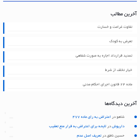
آخرین مطالب
تفاوت غرامت و خسارت
تعرض به کودک
تمدید قرارداد اجاره به صورت شفاهی
خیار تخلف از شرط
ماده ۲۴ قانون اجرای احکام مدنی
آخرین دیدگاه‌ها
شاهو
در
اعتراض به رای ماده 477
داریوش
در
لایحه برای اعتراض به قرار منع تعقیب
حسین ناطق
در
تعریف اصل عدم