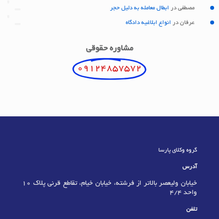
مصطفی
در
ابطال معامله به دلیل حجر
عرفان
در
انواع ابلاغیه دادگاه
مشاوره حقوقی
09124857572
گروه وکلای پارسا
آدرس
خیابان ولیعصر بالاتر از فرشته، خیابان خیام، تقاطع قرنی پلاک 10
واحد 4/4
تلفن