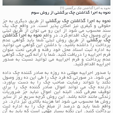
نحوه به اجرا گذاشتن چک برگشتی (1)
نحوه به اجرا گذاشتن چک برگشتی از روش سوم
نحوه به اجرا گذاشتن چک برگشتی
از طریق دیگری به جز
حقوقی و کیفری نیز امکان پذیر است. در واقع چک یک
سند محسوب می شود از این رو می توان از طریق ثبتی
برای وصول چک اقدام کرد. در واقع
نحوه به اجرا گذاشتن
چک برگشتی
از طریق روش ثبتی شما باید گواهی عدم
پرداخت را داشته باشید. با داشتن این گواهی می توانید
به اداره ثبت اسناد محل خود رفته و فرمی تحت عنوان
فرم اجراییه را دریافت کنید. شما با ارائه کپی چک، گواهی
عدم پرداخت و فرم اجراییه می توانید نسبت به صدور
اجراییه اقدام کنید.
با صدور اجراییه مهلتی ده روزه به صادر کننده چک داده
می شود. در صورتی که فرد چک را طی این ده روز وصول
نکند یا نتواند رضایت صاحب چک را به دست بیاورد،
دارنده چک می تواند اموال صادر کننده چک را برای
توقیف معرفی کند. البته این اموال نباید جز ضروریات
زندگی مانند خانه باشد. این روش گرچه سریع تر از سایر
روش ها محسوب می شود اما هزینه بالاتری نیز دارد. در
واقع شما باید 5 درصد از مبلغ چک را به اداره ثبت
پرداخت کنید. این نکته بسیار مهمی است که باید به آن