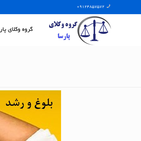
09124857572
گروه وکلای پار