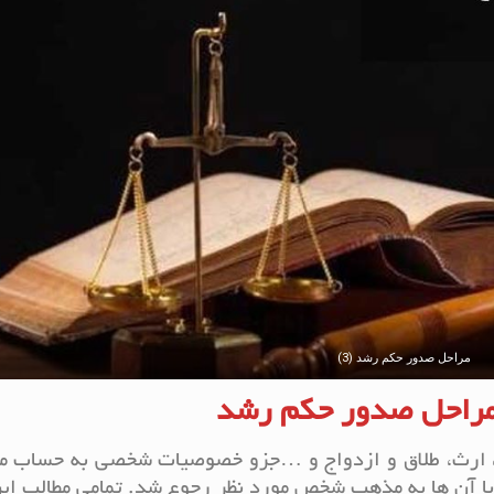
مراحل صدور حکم رشد (3)
مراحل صدور حکم رشد
وغ، ارث، طلاق و ازدواج و …جزو خصوصیات شخصی به حساب م
 با آن ها به مذهب شخص مورد نظر رجوع شد. تمامی مطالب این