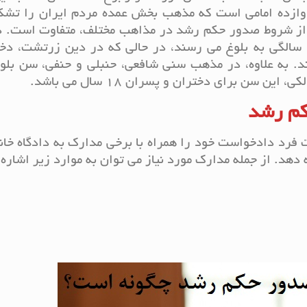
دوازده امامی است که مذهب بخش عمده مردم ایران را تشک
ی از شروط صدور حکم رشد در مذاهب مختلف، متفاوت است. د
یهود دختران در 12 سالگی و پسران در 13 سالگی به بلوغ می رسند، در حالی که در دین زرتشت،
 بلوغ می رسند. به علاوه، در مذهب سنی شافعی، حنبلی و حنفی، سن بل
کم رشد
 فرد دادخواست خود را همراه با برخی مدارک به دادگاه خانو
هد. از جمله مدارک مورد نیاز می توان به موارد زیر اشاره 