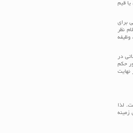
یا قیم
 برای
ام نظر
 وظیفه
اتی در
ور حکم
 نهایت
. لذا
 زمینه