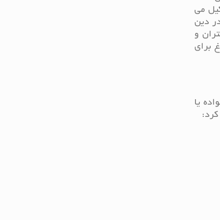
یل می
ر دین
 دختران و
وغ برای
اده یا
کرد: