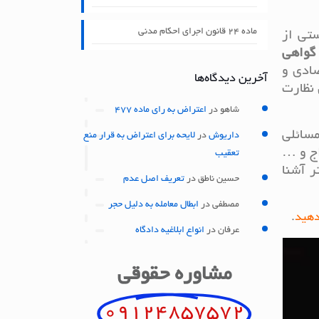
ماده ۲۴ قانون اجرای احکام مدنی
ستی از
گواهی
مالی و اقتصادی و
آخرین دیدگاه‌ها
 نظارت
شاهو
در
اعتراض به رای ماده 477
مسائلی
داریوش
در
لایحه برای اعتراض به قرار منع
اج و …
تعقیب
ر آشنا
حسین ناطق
در
تعریف اصل عدم
مصطفی
در
ابطال معامله به دلیل حجر
.
عرفان
در
انواع ابلاغیه دادگاه
مشاوره حقوقی
09124857572