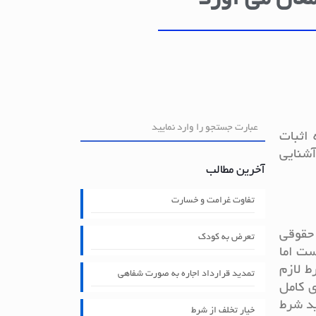
مغان می آورد
 اثبات
شنایی
آخرین مطالب
تفاوت غرامت و خسارت
 حقوقی
تعرض به کودک
ست اما
ط لازم
تمدید قرارداد اجاره به صورت شفاهی
ال قمری کامل و برای پسر 15 سال قمری کامل
ید شرط
خیار تخلف از شرط