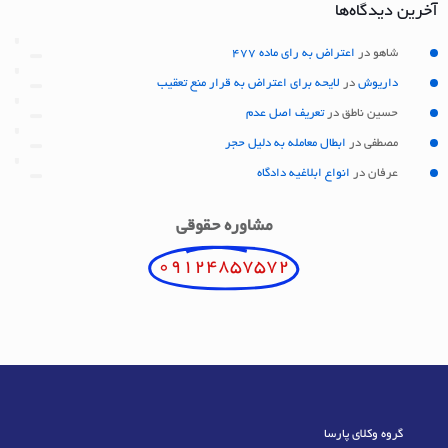
آخرین دیدگاه‌ها
شاهو
در
اعتراض به رای ماده 477
داریوش
در
لایحه برای اعتراض به قرار منع تعقیب
حسین ناطق
در
تعریف اصل عدم
مصطفی
در
ابطال معامله به دلیل حجر
عرفان
در
انواع ابلاغیه دادگاه
مشاوره حقوقی
09124857572
گروه وکلای پارسا