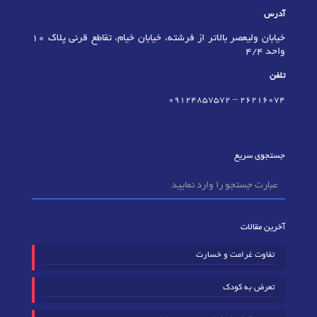
آدرس
خیابان ولیعصر بالاتر از فرشته، خیابان خیام، تقاطع قرنی پلاک 10
واحد 4/4
تلفن
09124857572
–
٢٦٢١٦٠٧٤
جستجوی سریع
آخرین مقالات
تفاوت غرامت و خسارت
تعرض به کودک