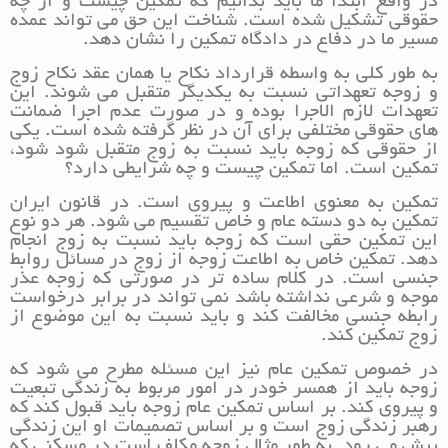
در واقع ابتدا ما باید بدانیم که تمکین چیست و از چه
حقوقی تشکیل شده است. شناخت این حق می تواند عمده
مسیر ما در دفاع در دادگاه تمکین را نشان دهد.
به طور کلی به واسطه قرارداد نکاح یا همان عقد نکاح زوج
و زوجه تعهداتی نسبت به یکدیگر متقبل می شوند. این
تعهدات لازم الاجرا بوده و در صورت عدم اجرا ضمانت
های حقوقی مختلفی برای آن در نظر گرفته شده است. یکی
از حقوقی که زوجه باید نسبت به زوج متقبل شود شود،
تمکین است. اما تمکین چیست و چه شرایطی دارد؟
تمکین به معنوی اطاعت و پیروی است. در قانون ایران
تمکین به دو دسته عام و خاص تقسیم می شود. هر دو نوع
این تمکین حقی است که زوجه باید نسبت به زوج انجام
دهد. تمکین خاص به اطاعت زوجه از زوج در مسائل روابط
جنسی است. در کلام ساده تر در صورتی که زوجه عذر
موجه و شرعی نداشته باشد نمی تواند در برابر درخواست
رابطه جنسی مخالفت کند و باید نسبت به این موضوع از
زوج تمکین کند.
در خصوص تمکین عام نیز این مسئله مطرح می شود که
زوجه باید از همسر خودر در امور مربوط به زندگی تبعیت
و پیروی کند. بر اساس تمکین عام زوجه باید قبول کند که
رهبر زندگی زوج است و بر اساس تصمیمات او این زندگی
پیش می رود. به طور مثال زوجه مکلف است در مسکنی که