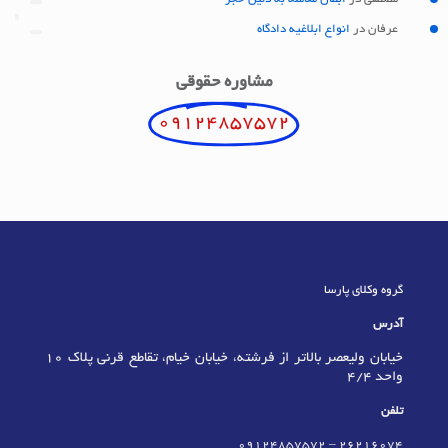
عرفان
در
انواع ابلاغیه دادگاه
مشاوره حقوقی
09124857572
گروه وکلای پارسا
آدرس
خیابان ولیعصر بالاتر از فرشته، خیابان خیام، تقاطع قرنی پلاک 10
واحد 4/4
تلفن
09124857572
–
٢٦٢١٦٠٧٤