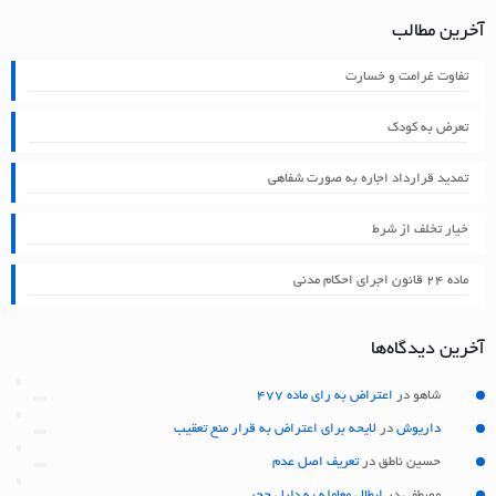
آخرین مطالب
تفاوت غرامت و خسارت
تعرض به کودک
تمدید قرارداد اجاره به صورت شفاهی
خیار تخلف از شرط
ماده ۲۴ قانون اجرای احکام مدنی
آخرین دیدگاه‌ها
شاهو
در
اعتراض به رای ماده 477
داریوش
در
لایحه برای اعتراض به قرار منع تعقیب
حسین ناطق
در
تعریف اصل عدم
مصطفی
در
ابطال معامله به دلیل حجر