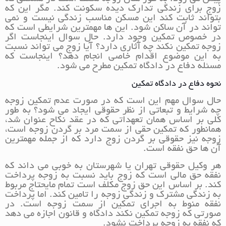
زوج برای زندگی تدارک دیده سکونت کند. مگر این که
بتواند ثابت کند این مسکن مناسب زندگی نیست و نمی
تواند در آن ساکن شود. این ها مهمترین شرایطی است که
در خصوص تمکین وجود دارد. حال سوال اینجاست اگر
زوجه تمکین نکند چه آثاری دارد؟ آیا زوج می تواند نسبت
به این موضوع اقدام خاصی انجام دهد؟ اینجاست که
مسئله دفاع در دادگاه تمکین مطرح می شود.
نحوه دفاع در دادگاه تمکین
حال سوال مهم این است که در صورت عدم تمکین زوجه
چه شرایط و تبعاتی از نظر حقوقی ایجاد می شود؟ به طور
کلی بر اساس همان تعهداتی که در عقد نکاح عنوان شد،
همانطور که تمکین حقی از سمت مرد بر گردن زوجه است،
زوجه نیز حقوقی بر گردن زوج دارد که از جمله مهمترین
آن ها حق نفقه است.
هر وکیل حقوقی تهران یا شهرستان به خوبی می داند که
نفقه حق مالی است که زوج باید نسبت به زوجه پرداخت
کند. بر اساس این حق زوج مکلف است تمام مایحتاج مربوط
به زندگی مشترک و زندگی زوجه را تامین کند. اما پرداخت
نفقه منوط به اجرای تمکین از سمت زوجه است. در
صورتی که زوجه تمکین نکند دادگاه و قانون اجازه می دهد
که نفقه به زوجه پرداخت نشود.