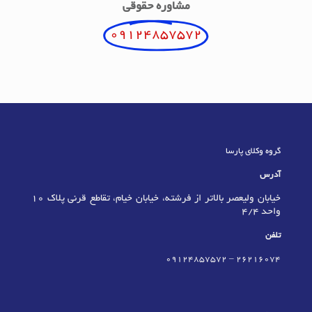
مشاوره حقوقی
09124857572
گروه وکلای پارسا
آدرس
خیابان ولیعصر بالاتر از فرشته، خیابان خیام، تقاطع قرنی پلاک 10
واحد 4/4
تلفن
09124857572
–
٢٦٢١٦٠٧٤