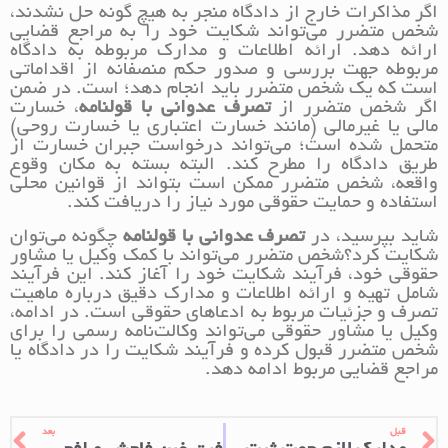
اگر مذاکرات خارج از دادگاه منجر به هیچ گونه حل نشدند،
شخص متضرر می‌تواند شکایت خود را به مراجع قضایی
ارائه دهد. ارائه اطلاعات و مدارک مربوطه به دادگاه
مربوطه جهت بررسی و صدور حکم منصفانه از اقداماتی
است که یک شخص متضرر باید انجام دهد؛ است. در ضمن
اگر شخص متضرر از
تصرف عدوانی با قولنامه
، خسارت
مالی یا غیرمالی (مانند خسارت اعتباری یا خسارت روحی)
متحمل شده است؛ می‌تواند درخواست جبران خسارت از
طریق دادگاه را مطرح کند. البته بسته به مکان وقوع
واقعه، شخص متضرر ممکن است بتواند از قوانین محلی
استفاده و حمایت حقوقی مورد نیاز را دریافت کند.
شاید بپرسید، در
تصرف عدوانی با قولنامه
چگونه می‌توان
شکایت کرد؟شخص متضرر می‌تواند با کمک وکیل یا مشاور
حقوقی خود، فرآیند شکایت خود را آغاز کند. این فرآیند
شامل تهیه و ارائه اطلاعات و مدارک دقیق درباره ماهیت
تصرف و جزئیات مربوط به ادعاهای حقوقی است. در ادامه،
وکیل یا مشاور حقوقی می‌تواند وکالت‌نامه رسمی را برای
شخص متضرر قبول کرده و فرآیند شکایت را در دادگاه یا
مراجع قضایی مربوط ادامه دهد.
قبل
بعد