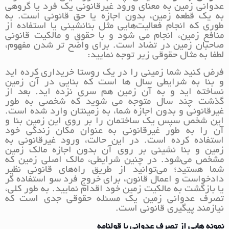
عدوانی زمین به معنای ورود غیرقانونی یک فرد یا گروهی
به یک قطعه زمین، بدون اجازه یا حق قانونی است. به
طوری که انجام فعالیت‌هایی مثل بنا‌نشینی یا استفاده از
منافع زمین، انجام می شود و با حقوق و مالکیت قانونی
صاحبان زمین در تضاد است. برای واضح تر شدن مفهوم،
لطفا به مثال حقوقی زیر توجه نمایید:
فرض کنید شما زمینی را در یک روستا خریداری کرده اید
و بنا به شرایطی سال ها است که بنایی در آن زمین
نساخته اید و به آن زمین هم سری نزده اید. بعد از
گذشت چند سال متوجه می شوید که شخصی به طور
غیرقانونی و بدون اجازه شما، به زمینتان وارد شده است.
این شخص سپس یک ساختمان را بر روی این زمین بنا و
آن را به طور غیرقانونی به عنوان مکان زندگی خود
استفاده کرده است. در این حالت، ورود غیرقانونی به
زمین و بنا نشینی بر روی آن بدون اجازه مالک زمین
مشخص می‌شود. در چنین شرایطی، مالک اصلی زمین که
شما هستید؛ می‌توانید از طریق راه‌های قانونی نظیر
دادخواست و اعمال قانون، برای خروج فرد سو استفاده گر
یا بازگشت به مالکیت زمین خود اقدام نمایید. به طور کلی،
تصرف عدوانی زمین یک مسئله حقوقی جدی است که
نیازمند پیگیری قانونی است.
نمونه هایی از تصرف عدوانی با قولنامه