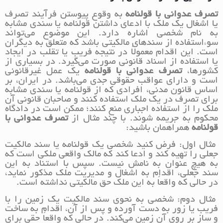
تصرف عدوانی با قولنامه
به وقوع پیوستن فرآیند تصرف
یا اشغال یک ملک با ادعای داشتن قولنامه یا سندی مشابه
به نام شخصی اشاره دارد. این موضوع می‌تواند
سوءاستفاده از سند‌های مالکیتی باشد که متعلق به دیگران
است. این اقدام معمولاً در نتیجه فریب یا تقلب در ایجاد
یا استفاده از اسناد قانونی صورت می‌گیرد. در بسیاری از
کشورها،
تصرف عدوانی با قولنامه
یک عمل غیرقانونی
است و دارای عواقب حقوقی جدی می‌باشد. در ایران، بر
اساس قانون مدنی، افرادی که از قولنامه یا سندی مشابه
برای تصرف در یک ملک استفاده کنند و صاحبان قانونی آن
ملک را از استفاده اجباری منع کنند؛ ممکن است در دادگاه
محکوم به جریمه شوند. با چند مثال از
تصرف عدوانی با
قولنامه
همراهمان باشید:
مثال اول: فرض کنید شخصی یک قولنامه یا سند مالکیت
جعلی را تهیه کند و ادعا کند که مالک واقعی ملکی است که
به هیچ عنوان به نامش نیست. سپس با استناد به این
سند جعلی، اقدام به اشغال و مدیریت ملک مذکور نماید،
در حالی که واقعاً به این ملک حق مالکیتی نداشته است.
مثال دوم: شخصی به نحوی سند مالکیت یک زمین را با
فریب یا زور به دست آورده و پس از آن، اقدام به ساخت
و ساز بر روی آن زمین می‌کند. در حالی که واقعاً حقی برای