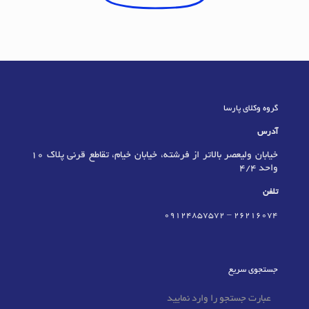
گروه وکلای پارسا
آدرس
خیابان ولیعصر بالاتر از فرشته، خیابان خیام، تقاطع قرنی پلاک 10
واحد 4/4
تلفن
09124857572
–
٢٦٢١٦٠٧٤
جستجوی سریع