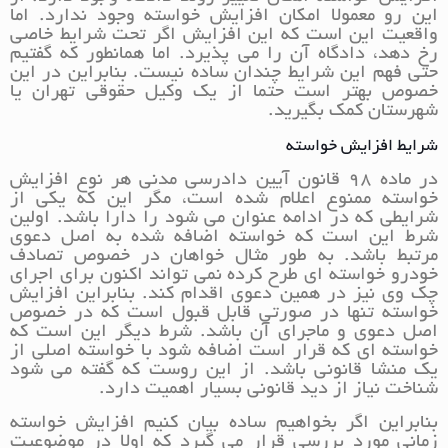
این رو معمولا امکان افزایش خواسته وجود ندارد. اما
واقعیت این است که این افزایش اگر تحت شرایط خاصی
رخ دهد، دادگاه آن را می پذیرد. اما همانطور که گفتیم
حتی فهم این شرایط چندان ساده نیست. بنابراین در این
خصوص بهتر است حتما از یک وکیل حقوقی تهران یا
شهرستان کمک بگیرید.
شرایط افزایش خواسته
در ماده 98 قانون آیین دادرسی مدنی هر نوع افزایش
خواسته ممنوع اعلام شده است، مگر این که یکی از
شرایطی که در ادامه عنوان می شود را دارا باشد. اولین
شرط این است که خواسته اضافه شده به اصل دعوی
مرتبط باشد. به طور مثال خواهان در خصوص تصادف
خودرو خواسته ای طرح کرده نمی تواند اکنون برای اجرای
چک وی نیز در همین دعوی اقدام کند. بنابراین افزایش
خواسته تنها در صورتی قابل قبول است که در خصوص
اصل دعوی و ماجرای آن باشد. شرط دیگر این است که
خواسته ای که قرار است اضافه شود با خواسته اصلی از
یک منشا قانونی باشد. از این روست که گفته می شود
شناخت نیاز از دید قانونی بسیار اهمیت دارد.
بنابراین اگر بخواهیم ساده بیان کنیم افزایش خواسته
زمانی مورد بررسی قرار می گیرد که اولا در موضوعیت