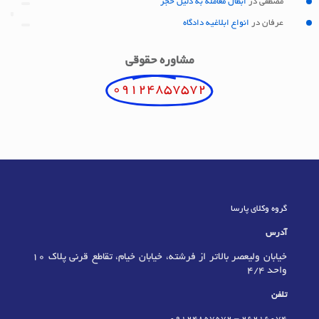
مصطفی
در
ابطال معامله به دلیل حجر
عرفان
در
انواع ابلاغیه دادگاه
مشاوره حقوقی
09124857572
گروه وکلای پارسا
آدرس
خیابان ولیعصر بالاتر از فرشته، خیابان خیام، تقاطع قرنی پلاک 10
واحد 4/4
تلفن