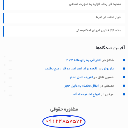
تمدید قرارداد اجاره به صورت شفاهی
خیار تخلف از شرط
ماده ۲۴ قانون اجرای احکام مدنی
آخرین دیدگاه‌ها
شاهو
در
اعتراض به رای ماده 477
داریوش
در
لایحه برای اعتراض به قرار منع تعقیب
حسین ناطق
در
تعریف اصل عدم
مصطفی
در
ابطال معامله به دلیل حجر
عرفان
در
انواع ابلاغیه دادگاه
مشاوره حقوقی
09124857572