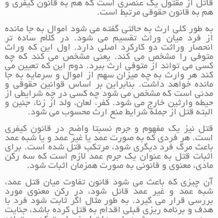
قاتل از مقتول یک عنصری است که هم به قانون کیفری و
هم به قانون حقوقی مرتبط است.
به طور کلی ارث به حالتی گفته می شود اموال به جا مانده
از فرد میان وراث تقسیم می شود. در کلام ساده تر
انحصار وراثت دو کارکرد اصلی دارد. اول این که وراث
متوفی را مشخص می کند. یعنی مشخص می کند که چه
کسی می تواند از متوفی ارث ببرد. دوم این که تعیین می
کند هر وارث به چه میزان سهم از اموال و سرمایه به جا
مانده خواهد داشت. بنابراین بر اساس قوانین حقوقی و
مدنی است که مشخص می شود چه کسی در چه شرایطی از
حیطه وارثین خارج می شود. کفر، لعان، ولد از زنا، جنین و
البته قتل از جمله شرایط منع ارث محسوب می شود.
قتل نیز یک مفهوم و جرم نسبتا واضح در قانون کیفری
است. هر فردی که به صورت عمد یا غیر عمد و یا شبه عمد
باعث مرگ فرد دیگری شود، مرتکب قتل شده است. برای
اثبات قتل به عنوان یک جرم عمد لازم است که سه رکن
مادی، معنوی و قانونی به صورت همزمان اثبات شود.
آن چیزی که باعث می شود قانون تفاوت میان قتل عمد،
شبه عمد و غیر عمد قائل شود، در رکن معنوی مورد
بررسی قرار می گیرد. به طور مثال اگر ثابت شود فرد با
هدف و برنامه ریزی قبلی اقدام به قتل کرده باشد، جنایت