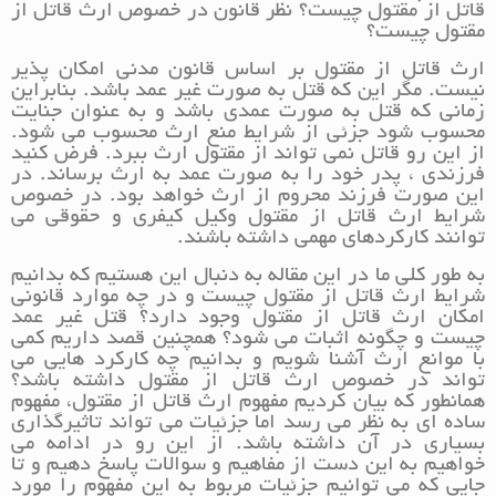
قاتل از مقتول چیست؟ نظر قانون در خصوص ارث قاتل از
مقتول چیست؟
ارث قاتل از مقتول بر اساس قانون مدنی امکان پذیر
نیست. مگر این که قتل به صورت غیر عمد باشد. بنابراین
زمانی که قتل به صورت عمدی باشد و به عنوان جنایت
محسوب شود جزئی از شرایط منع ارث محسوب می شود.
از این رو قاتل نمی تواند از مقتول ارث ببرد. فرض کنید
فرزندی ، پدر خود را به صورت عمد به ارث برساند. در
این صورت فرزند محروم از ارث خواهد بود. در خصوص
شرایط ارث قاتل از مقتول وکیل کیفری و حقوقی می
توانند کارکردهای مهمی داشته باشند.
به طور کلی ما در این مقاله به دنبال این هستیم که بدانیم
شرایط ارث قاتل از مقتول چیست و در چه موارد قانونی
امکان ارث قاتل از مقتول وجود دارد؟ قتل غیر عمد
چیست و چگونه اثبات می شود؟ همچنین قصد داریم کمی
با موانع ارث آشنا شویم و بدانیم چه کارکرد هایی می
تواند در خصوص ارث قاتل از مقتول داشته باشد؟
همانطور که بیان کردیم مفهوم ارث قاتل از مقتول، مفهوم
ساده ای به نظر می رسد اما جزئیات می تواند تاثیرگذاری
بسیاری در آن داشته باشد. از این رو در ادامه می
خواهیم به این دست از مفاهیم و سوالات پاسخ دهیم و تا
جایی که می توانیم جزئیات مربوط به این مفهوم را مورد