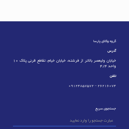
گروه وکلای پارسا
آدرس
خیابان ولیعصر بالاتر از فرشته، خیابان خیام، تقاطع قرنی پلاک 10
واحد 4/4
تلفن
09124857572
–
٢٦٢١٦٠٧٤
جستجوی سریع