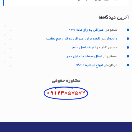
آخرین دیدگاه‌ها
شاهو
در
اعتراض به رای ماده 477
داریوش
در
لایحه برای اعتراض به قرار منع تعقیب
حسین ناطق
در
تعریف اصل عدم
مصطفی
در
ابطال معامله به دلیل حجر
عرفان
در
انواع ابلاغیه دادگاه
مشاوره حقوقی
09124857572