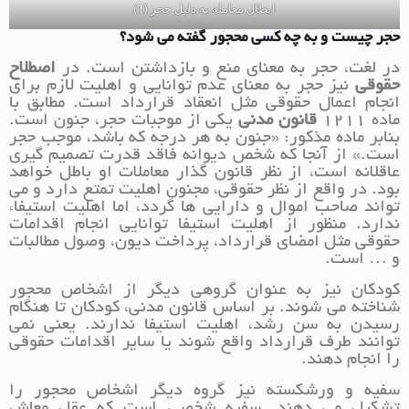
ابطال معامله به دلیل حجر (1)
حجر چیست و به چه کسی محجور گفته می شود؟
در لغت، حجر به معنای منع و بازداشتن است. در
اصطلاح
حقوقی
نیز حجر به معنای عدم توانایی و اهلیت لازم برای
انجام اعمال حقوقی مثل انعقاد قرارداد است. مطابق با
ماده 1211
قانون مدنی
یکی از موجبات حجر، جنون است.
بنابر ماده مذکور: «جنون به هر درجه که باشد، موجب حجر
است.» از آنجا که شخص دیوانه فاقد قدرت تصمیم گیری
عاقلانه است، از نظر قانون گذار معاملات او باطل خواهد
بود. در واقع از نظر حقوقی، مجنون اهلیت تمتع دارد و می
تواند صاحب اموال و دارایی ها گردد، اما اهلیت استیفاء
ندارد. منظور از اهلیت استیفا توانایی انجام اقدامات
حقوقی مثل امضای قرارداد، پرداخت دیون، وصول مطالبات
و … است.
کودکان نیز به عنوان گروهی دیگر از اشخاص محجور
شناخته می شوند. بر اساس قانون مدنی، کودکان تا هنگام
رسیدن به سن رشد، اهلیت استیفا ندارند. یعنی نمی
توانند طرف قرارداد واقع شوند یا سایر اقدامات حقوقی
را انجام دهند.
سفیه و ورشکسته نیز گروه دیگر اشخاص محجور را
تشکیل می دهند. سفیه شخصی است که عقل معاش