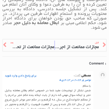
دادخواست و پیوست های آن، دادگاه وقت رسیدگی را
تعیین کرده و آن را به طرفین دعوا و وکلای آنان اعلام می
کند. پس از تشکیل جلسه دادرسی، دادگاه به بررسی
محتویات پرونده و استماع اظهارات طرفین می پردازد. در
صورتی که صاحب حق بودن خواهان برای دادگاه احراز
شود، حکم اعلامی مبنی بر
ابطال معامله به دلیل حجر
صادر
می شود.
قبل
بعد
مجازات ممانعت از اجرای حکم
مجازات ممانعت از تحصیل فرزند
1 Comment
مصطفی
گفت:
برای پاسخ دادن وارد شوید
نوامبر 5, 2024 در 4:13 ق.ظ
با سلام
ضمن تشکر از توضیحات مفید شما در خصوص اعلام بطلان معامله بدلیل
حجر و اینکه سوال مهمی که دارم از بابت اینکه بنده حکم حجر برادرم را
از محاکم خانواده کرج در سال ۹۸ گرفتم و در حکم حجر موخر تاریح شروع
حجر از سال ۸۳ ذکر شده و پس از قطعیت قیومیت را گرفتم و محجور در