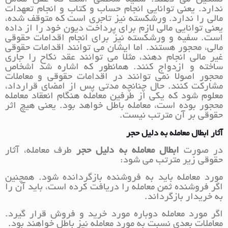
ندارد. یعنی توانایی انجام حساب و کتاب و انجام تعهدات
مالی را ندارد. ورشکسته نیز تاجری است که متوقف شده،
یعنی توانایی مالی لازم برای پرداخت دیون خود را از داده
است. سفیه و ورشکسته نیز برای انجام اقدامات حقوقی
مالی، محجور هستند. اما ایشان می توانند اقدامات حقوقی
غیر مالی انجام دهند، مثلاً می توانند عقد نکاح را جاری
ساخته و ازدواج کنند. همانطور که اشاره شد اشخاص
محجور اصولاً نمی توانند در اقدامات حقوقی و معاملات
مشارکت کنند. حال چنانچه مدتی پس از امضای قرارداد،
معلوم شود که یکی از طرفین معامله هنگام انعقاد معامله
محجور بوده است، معامله باطل خواهد بود. یعنی هیچ اثر
حقوقی بر آن مترتب نیست.
آثار ابطال معامله به دلیل حجر
در صورت
ابطال معامله به دلیل حجر
طرف معامله، آثار
حقوقی زیر مترتب می شود:
مورد معامله باید به فروشنده بازگردانده شود. همچنین
اگر فروشنده ثمن معامله را دریافت کرده است، باید آن را
به خریدار بازگرداند.
اگر مورد معامله دوباره مورد خرید و فروش قرار گیرد.
معاملات بعدی نسبت به مورد معامله نیز باطل خواهند بود.