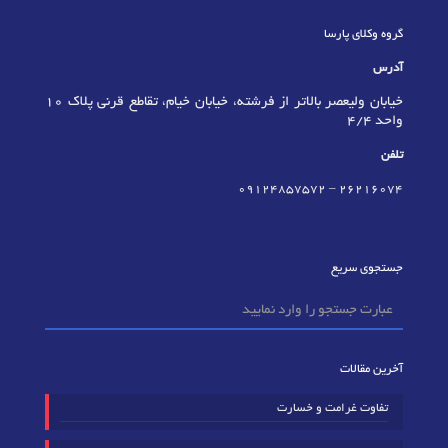
گروه وکلای پارسا
آدرس
خیابان ولیعصر بالاتر از فرشته، خیابان خیام، تقاطع قرنی پلاک 10
واحد 4/4
تلفن
09124857572
–
٢٦٢١٦٠٧٤
جستجوی سریع
آخرین مقالات
تفاوت غرامت و خسارت