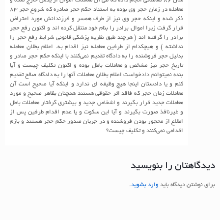
سال ۸۶ معاملاتی انجام داده که طی آن معاملات اموال از یدش خارج شده و
معامله در زمان حجر وی بوده به استناد حکم حجر صادره که شروع حجر ۸۳
ذکر شده و اینکه حجر وی نیز از طرف همسر و فرزندانش مورد اعتراض
قرار گرفت زیرا اموال برادر را بنام خود منتقل کرده اند و اکنون رفع حجر
برادر را گرفته اند ( هرچند طبق نظریه پزشکی قانونی شرایط رفع حجر را
نداشته ) و هیچکدام از طرفین معامله نیز اقدام به. اعلام بطلان معامله
بدلیل حجر فروشنده را به دادگاه تقدیم نمی‌کنند با اینکه حکم حجر صادر و
تاریخ حجر نیز مشخص و معاملات باطل بوده و اکنون تکلیف چیست و آیا
بنده نمیتوانم دادخواست اعلام بطلان معاملات آنها را به دادگاه صالح تقدیم
کنم و یا دادستان اینجا هیچ وظیفه ای ندارد و اینکه آیا صحیح است آن
معاملات زمان حجر که فاقد اثر حقوقی هستند همچنان بظاهر صحیح و مورد
معاملات جدید قرار بگیرند و اشخاص جدید و بیشتری گرفتار معاملات باطل
و غیرنافذ صورت بگیرند و آیا این سکوت و یا عدم اقدام طرفین پس از
اطلاع از محجور بودن فروشنده و در جریان صدور حکم حجر هستند و بازم
اقدامی نمی‌کنند و تکلیف چیست؟
دیدگاهتان را بنویسید
برای نوشتن دیدگاه باید
وارد بشوید
.