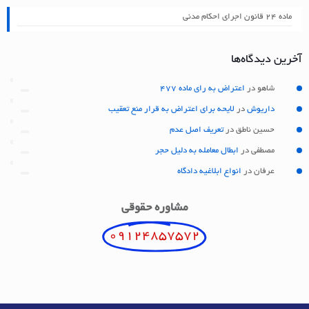
ماده ۲۴ قانون اجرای احکام مدنی
آخرین دیدگاه‌ها
شاهو
در
اعتراض به رای ماده 477
داریوش
در
لایحه برای اعتراض به قرار منع تعقیب
حسین ناطق
در
تعریف اصل عدم
مصطفی
در
ابطال معامله به دلیل حجر
عرفان
در
انواع ابلاغیه دادگاه
مشاوره حقوقی
09124857572