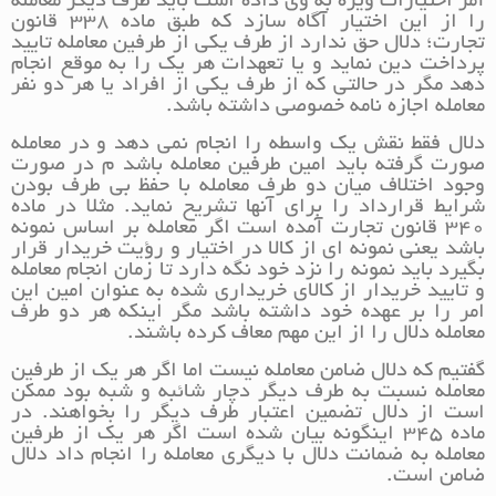
آمر اختیارات ویژه به وی داده است باید طرف دیگر معامله
را از این اختیار آگاه سازد که طبق ماده ۳۳۸ قانون
تجارت؛ دلال حق ندارد از طرف یکی از طرفین معامله تایید
پرداخت دین نماید و یا تعهدات هر یک را به موقع انجام
دهد مگر در حالتی که از طرف یکی از افراد یا هر دو نفر
معامله اجازه نامه خصوصی داشته باشد.
دلال فقط نقش یک واسطه را انجام نمی دهد و در معامله
صورت گرفته باید امین طرفین معامله باشد م در صورت
وجود اختلاف میان دو طرف معامله با حفظ بی طرف بودن
شرایط قرارداد را برای آنها تشریح نماید. مثلا در ماده
۳۴۰ قانون تجارت آمده است اگر معامله بر اساس نمونه
باشد یعنی نمونه ای از کالا در اختیار و رؤیت خریدار قرار
بگیرد باید نمونه را نزد خود نگه دارد تا زمان انجام معامله
و تایید خریدار از کالای خریداری شده به عنوان امین این
امر را بر عهده خود داشته باشد مگر اینکه هر دو طرف
معامله دلال را از این مهم معاف کرده باشند.
گفتیم که دلال ضامن معامله نیست اما اگر هر یک از طرفین
معامله نسبت به طرف دیگر دچار شائبه و شبه بود ممکن
است از دلال تضمین اعتبار طرف دیگر را بخواهند. در
ماده ۳۴۵ اینگونه بیان شده است اگر هر یک از طرفین
معامله به ضمانت دلال با دیگری معامله را انجام داد دلال
ضامن است.