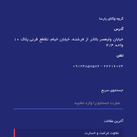
گروه وکلای پارسا
آدرس
خیابان ولیعصر بالاتر از فرشته، خیابان خیام، تقاطع قرنی پلاک 10
واحد 4/4
تلفن
09124857572
–
٢٦٢١٦٠٧٤
جستجوی سریع
آخرین مقالات
تفاوت غرامت و خسارت