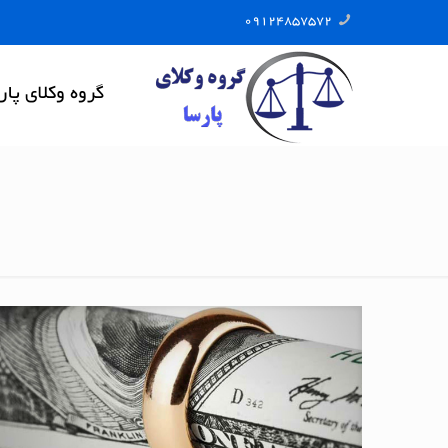
09124857572
گروه وکلای پار