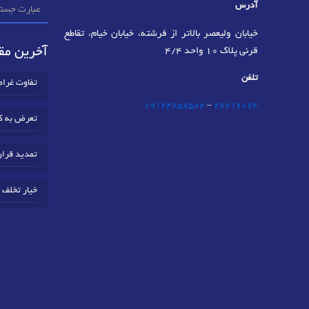
آدرس
خیابان ولیعصر بالاتر از فرشته، خیابان خیام، تقاطع
آخرین مقا
قرنی پلاک 10 واحد 4/4
تلفن
تفاوت غرا
09124857572
–
٢٦٢١٦٠٧٤
تعرض به ک
تمدید قرار
خیار تخلف 