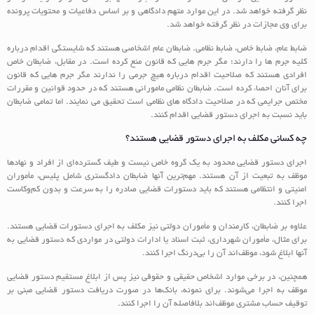
نظر گرفته خواهد شد. در این موارد متهم دادگاهی و بر اساس دفاعیات و محتویات پرونده
برای وی مجازات در نظر گرفته خواهد شد.
ضابط عام، ضابط خاص، ضابط نظامی. ضابطان عام اشخاصی هستند که شایستگی اقدام درباره
کلیه جرم ها را دارند؛ مگر جرم ‌هایی که قانون منع کرده است. در مقابل، ضابطان خاص
افرادی هستند که صلاحیت اقدام درباره هیچ جرمی را ندارند مگر جرم هایی که قانون
برای آنان احصاء کرده است. ضابطان نظامی مامورانی هستند که در حدود قوانین و مقررات
مختص جرایمی که در صلاحیت دادگاه های نظامی است تحقیق می ‌نمایند. اما تمامی ضابطان
باید نسبت به اجرای دستور قضایی اقدام کنند.
چه کسانی مکلف به اجرای دستور قضایی هستند؟
اجرای دستور قضایی محدود به یک گروه خاص نیست و طیف گسترده‌ای از افراد و نهادها
موظف به تبعیت از آن هستند. مهم‌ترین آنها ضابطان دادگستری شامل پلیس، مأموران
امنیتی و انتظامی هستند که باید دستورات قضایی صادره را به سرعت و بدون کم‌وکاست
اجرا کنند.
علاوه بر ضابطان، کارمندان و مأموران دولتی نیز مکلف به اجرای دستورات قضایی هستند.
برای مثال، مأموران شهرداری، ثبت اسناد یا ادارات دولتی در مواردی که دستور قضایی به
آنها ابلاغ شود، موظف‌اند آن را بی‌درنگ اجرا کنند.
همچنین، در برخی موارد اشخاص حقیقی و حقوقی نیز پس از ابلاغ مستقیم دستور قضایی
موظف به اجرا می‌شوند. برای نمونه، بانک‌ها در صورت دریافت دستور قضایی مبنی بر
توقیف حساب مشتری موظف‌اند بلافاصله آن را اجرا کنند.