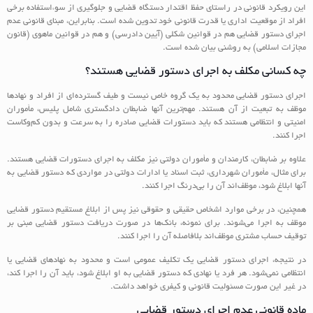
این رویکرد قانونی در راستای حفظ اقتدار دستگاه قضایی و جلوگیری از سوءاستفاده برخی
افراد از موقعیت اداری یا قدرت قانونی خود تدوین شده است. بنابراین، مبنای قانونی عدم
اجرای دستور قضایی هم در قوانین شکلی (آیین دادرسی) و هم در قوانین ماهوی (قانون
مجازات اسلامی) به روشنی بیان شده است.
چه کسانی مکلف به اجرای دستور قضایی هستند؟
اجرای دستور قضایی محدود به یک گروه خاص نیست و طیف گسترده‌ای از افراد و نهادها
موظف به تبعیت از آن هستند. مهم‌ترین آنها ضابطان دادگستری شامل پلیس، مأموران
امنیتی و انتظامی هستند که باید دستورات قضایی صادره را به سرعت و بدون کم‌وکاست
اجرا کنند.
علاوه بر ضابطان، کارمندان و مأموران دولتی نیز مکلف به اجرای دستورات قضایی هستند.
برای مثال، مأموران شهرداری، ثبت اسناد یا ادارات دولتی در مواردی که دستور قضایی به
آنها ابلاغ شود، موظف‌اند آن را بی‌درنگ اجرا کنند.
همچنین، در برخی موارد اشخاص حقیقی و حقوقی نیز پس از ابلاغ مستقیم دستور قضایی
موظف به اجرا می‌شوند. برای نمونه، بانک‌ها در صورت دریافت دستور قضایی مبنی بر
توقیف حساب مشتری موظف‌اند بلافاصله آن را اجرا کنند.
در نتیجه، اجرای دستور قضایی یک تکلیف عمومی است و محدود به نهادهای قضایی یا
انتظامی نمی‌شود. هر فرد یا نهادی که دستور قضایی به او ابلاغ شود، باید آن را اجرا کند،
در غیر این صورت مسئولیت قانونی و کیفری خواهد داشت.
ماده قانونی عدم اجرای دستور قضایی