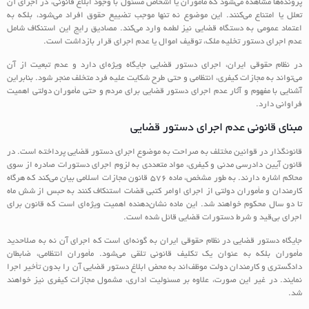
پرونده‌ها مشاهده می‌شود که مأموران یا اشخاص مسئول با وجود ابلاغ قانونی، در اجرای آن
تعلل یا امتناع می‌کنند. این موضوع نه تنها موجب تضییع حقوق افراد می‌شود، بلکه به
اعتماد عمومی به دستگاه قضایی نیز لطمه وارد می‌کند. مصادیق رایج این استنکاف شامل
عدم اجرای دستور تخلیه ملک، توقیف اموال یا عدم اجرای قرار بازداشت است.
در نظام حقوقی ایران، اجرای دستور قضایی جایگاه ویژه‌ای دارد و عدم تبعیت از آن
می‌تواند به مجازات کیفری، انتظامی و حتی طرح شکایت علیه فرد متخلف منجر شود. بنابراین
آشنایی با مفهوم و آثار عدم اجرای دستور قضایی برای مردم و حتی مأموران دولتی اهمیت
فراوانی دارد.
مبنای قانونی عدم اجرای دستور قضایی
قانونگذار در قوانین مختلف به صراحت به موضوع اجرای دستور قضایی پرداخته است. در
قانون آیین دادرسی مدنی و کیفری، مواد متعددی به لزوم اجرای دستورات صادره از سوی
محاکم اشاره دارند. به طور مشخص، ماده ۵۷۶ قانون مجازات اسلامی بیان می‌کند که هرگاه
کارمندان و مأموران دولتی از اجرای اوامر کتبی قضات استنکاف کنند به حبس از شش ماه
تا دو سال محکوم خواهند شد. این ماده نشان‌دهنده اهمیت ویژه‌ای است که قانون برای
اجرای بی‌قید و شرط دستورات قضایی قائل شده است.
جایگاه دستور قضایی در نظام حقوقی ایران به گونه‌ای است که اجرای آن نه به صلاحدید
مأموران بلکه به عنوان یک تکلیف قانونی تلقی می‌شود. مأموران انتظامی، ضابطان
دادگستری و کارمندان دولت موظف‌اند به محض ابلاغ دستور قضایی آن را بدون تأخیر اجرا
نمایند. در غیر این صورت، علاوه بر مسئولیت اداری، مشمول مجازات کیفری نیز خواهند
شد.