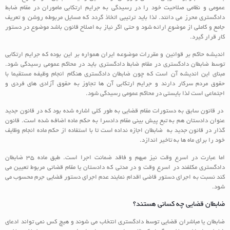
عمومی و نظامی صلاحیت خود را در رسیدگی به جرایم ارتکابی ماموران در مقام ضابط
دادگستری محرز می دانند. لذا باید ترتیبی اتخاذ گردد که مسایل مربوطه روشن و تعریف
جامع و کاملی از موضوع ارائه شود و حتی اگر نیاز به اصلاح قانون باشد موضوع در دستور
کار قرار گیرد.
اندیشه حاکم بر قوانین و مقررات موضوعه ایران همواره بر این بوده که جرایم ارتکابی
توسط ضابطان دادگستری در مقام ضابط دادگستری باید در محاکم عمومی رسیدگی شود.
مبنای این اندیشه آن است که چون ضابطان دادگستری هنگام انجام وظیفه مستقیما با
حقوق مردم سرکار دارند و جرایم ارتکابی آن ها تجاوز به حقوق آزادی های فردی و
اجتماعی است لذا بایستی در محاکم عمومی رسیدگی شود.
در قانون سابق به دستورات مقام قضایی به طور کلی اشاره شده بود که در قانون جدید
عنوان دادستان هم به تبع پیش بینی مقام دادسرا به حکم ماده اضافه شده است. قانون
گذار در قانون جدید به ضابطان اجازه نداده است تا با استفاده از حکم ماده انجام وظایف
خود را برای ماه ها به تاخیر اندازد.
اما عبارت در اسرع وقت نیز مبهم و فاقد ضمانت اجرا است. طبق ماده 35 ضابطان
دادگستری مکلفند در اسرع وقت و در مدتی که دادستان یا مقام قضائی مربوط تعیین می
کند نسبت به اجرای دستور قاضی اقدام نمایند عدم اجرای دستور قضایی جرم محسوب می
شود.
ضابطان قضایی چه کسانی هستند؟
ضابطان یا مباشران قضایی توسط دادگستری انتخاب می شوند و هیچ کس نمی تواند ادعای