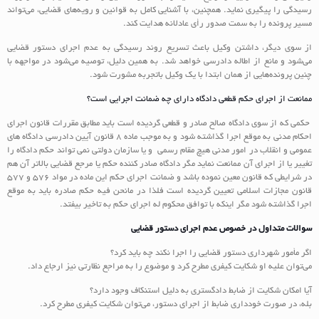
رسیدگی را پیگیری نماید. همچنین، با آشنایی کامل به قوانین و رویه‌های قضایی، می‌تواند
مسیر پرونده را به سمت صدور رأی عادلانه هدایت کند.
از سوی دیگر، داشتن وکیل باعث تسریع روند رسیدگی به عدم اجرای دستور قضایی
می‌شود و مانع از اطاله دادرسی خواهد شد. به همین دلیل، توصیه می‌شود در مواجهه با
چنین پرونده‌هایی از همان ابتدا با یک وکیل باتجربه مشورت شود.
ممانعت از اجراي حكم قطعي دادگاه داراي چه ضمانت اجرايي است؟
حكمي كه از سوي دادگاه صالح صادر و قطعی گردیده است بايد مطابق مقررات قانون اجراي
احكام مدني به موقع اجرا گذاشته شود و به موجب ماده 8 قانون آيين دادرسي دادگاه هاي
عمومي و انقلاب در امور مدني هيچ مقام رسمي و يا سازمان دولتي نمي تواند حكم دادگاه را
تغيير يا از اجراي آن ممانعت نماید مگر دادگاه صادر كننده حكم يا مرجع قضايي بالاتر آن هم
در شرايطي كه قانون معين نموده باشد و ضمانت اجراي حكم اين ماده در مواد 576 و 577
قانون مجازات اسلامي تعيين گرديده است فلذا در مانحن فيه حكم صادره بايد به موقع
اجرا گذاشته شود مگر اينكه با توافق محكوم له اجراي حكم به تاخير بيفتد.
سوالات متداول در خصوص عدم اجرای دستور قضایی
اگر مأمور شهرداری دستور قضایی را اجرا نکند چه باید کرد؟
می‌توان علیه او شکایت کیفری مطرح کرد و موضوع را به مراجع نظارتی نیز ارجاع داد.
آیا امکان شکایت از ضابط دادگستری به دلیل استنکاف وجود دارد؟
بله، در صورت خودداری ضابط از اجرای دستور، می‌توان شکایت کیفری مطرح کرد.