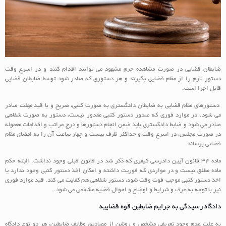
ضابطان قضایی در صورت مشاهده جرم مشهود می توانند اقدام کنند و در اسرع وقت
دستور لازم را از مقام قضایی بگیرند و هر دستوری که صادر شود توسط ضابطان قضایی
قابل اجرا است.
دستورهای مقام قضایی به ضابطان دادگستری به صورت کتبی، صریح و با قید مهلت صادر
می شود. در موارد فوری که صدور دستور کتبی مقدور نیست، دستور به صورت شفاهی
صادر می شود و ضابط دادگستری باید ضمن انجام دستورها و درج مراتب و اقدامات معموله
در صورت مجلس، در اسرع وقت و حداکثر ظرف بیست و چهار ساعت آن را به امضای مقام
قضائی برساند.
ماده 34 قانون آیین دادرسی کیفری که ذکر شد در قانون قبلی وجود نداشت. البته حکم
ماده مطلق نیست و در مواردی که فوریت داشته و امکان اخذ دستور کتبی وجود ندارد یا
اخذ دستور کتبی موجب فوت وقت شود، دستور شفاهی هم کفایت می کند. قید موارد فوری
نیز با توجه به عرف و شرایط و اوضاع و احوال قضیه مشخص می شود.
دادگاه رسیدگی به جرایم ضابطین قوه قضاییه
به علت عدم وجود تعریفی مشخص و روشن از مصادیق وظایف ضابطین، هر دو نوع دادگاه