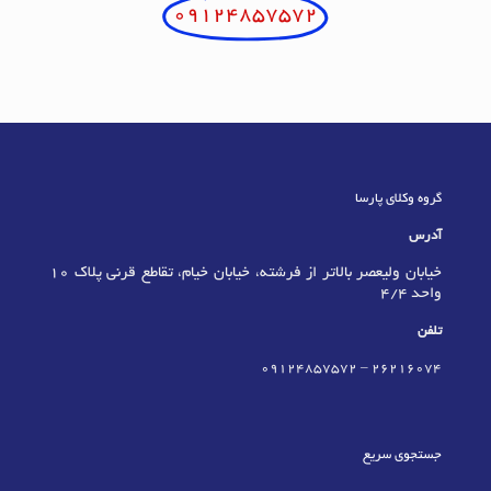
09124857572
گروه وکلای پارسا
آدرس
خیابان ولیعصر بالاتر از فرشته، خیابان خیام، تقاطع قرنی پلاک 10
واحد 4/4
تلفن
09124857572
–
٢٦٢١٦٠٧٤
جستجوی سریع