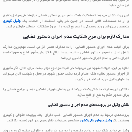
نیز مطرح نماید.
این روند نشان می‌دهد که شکایت بابت عدم اجرای دستور قضایی نیازمند طی مراحل دقیق
و ارائه مستندات کافی است. در چنین شرایطی، استفاده از خدمات یک
وکیل کیفری
متخصص می‌تواند روند رسیدگی را تسریع کرده و از بروز مشکلات احتمالی جلوگیری کند.
مدارک لازم برای طرح شکایت عدم اجرای دستور قضایی
برای اثبات عدم اجرای دستور قضایی، ارائه مدارک معتبر الزامی است. مهم‌ترین مدارک
شامل اصل و تصویر دستور قضایی صادره، رسید ابلاغ یا گزارش مأمور ابلاغ و صورتجلسه
اجرای ناقص یا عدم اجرای دستور قضایی می‌باشد.
علاوه بر این، شهادت شهود نیز می‌تواند در اثبات موضوع مؤثر باشد. برای مثال، اگر مأموری
از اجرای دستور تخلیه ملک امتناع کرده باشد، حضور شهود در محل و شهادت آنان می‌تواند
به عنوان دلیل مورد استناد قرار گیرد.
داشتن این مدارک به شاکی کمک می‌کند تا پرونده‌ای قوی‌تر تشکیل دهد و مراجع قضایی را
برای صدور حکم به نفع او قانع سازد.
نقش وکیل در پرونده‌های عدم اجرای دستور قضایی
پرونده‌های مربوط به عدم اجرای دستور قضایی اغلب دارای ابعاد پیچیده حقوقی و کیفری
هستند. یک
وکیل دیوان عالی کشور
متخصص می‌تواند نقش مهمی در این زمینه ایفا کند.
وکیل می‌تواند شکواییه و لوایح دفاعیه را به صورت دقیق و حقوقی تنظیم کرده و روند