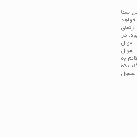
ن معنا
 خواهد
ارتفاق
ود. در
 اموال
اموال
ائم به
گفت که
 معمول