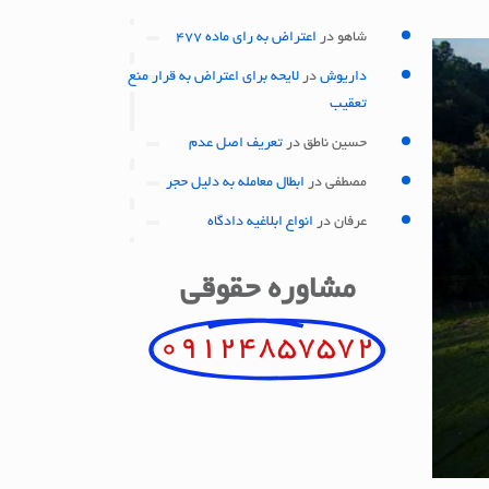
شاهو
در
اعتراض به رای ماده 477
داریوش
در
لایحه برای اعتراض به قرار منع
تعقیب
حسین ناطق
در
تعریف اصل عدم
مصطفی
در
ابطال معامله به دلیل حجر
عرفان
در
انواع ابلاغیه دادگاه
مشاوره حقوقی
09124857572