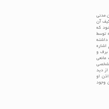
حاکم بر این حق را بیان کند. برای مثال در ماده 94 قانون مدنی
کیف آن
ود که
 توسط
 داشته
 اشاره
برف و
مانعی
 شخصی
از دید
اذن او
 وجود