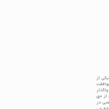
یکی از
موافقت
اگذار
 از حق
خصی در
انع می