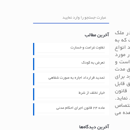
ر ملک
آخرین مطالب
که به
 انواع
تفاوت غرامت و خسارت
ر مورد
 است و
تعرض به کودک
حق مدت
د برای
تمدید قرارداد اجاره به صورت شفاهی
ق قابل
تقسیم نخواهد بود و هر مالک به صورت جداگانه حق استفاده از این حق را خواهد داشت. در ماده 134 قانون
خیار تخلف از شرط
نماید.
اختصاص
ماده ۲۴ قانون اجرای احکام مدنی
هده می
آخرین دیدگاه‌ها