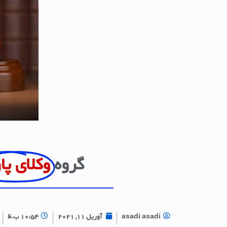
گروه
وکلای پا
asadi asadi
آوریل 11, 2021
10:54 ب.ظ