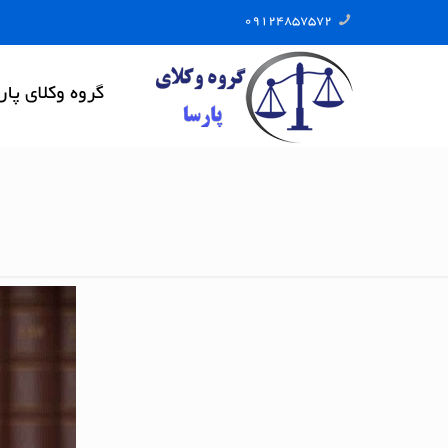
09124857572
گروه وکلای پار