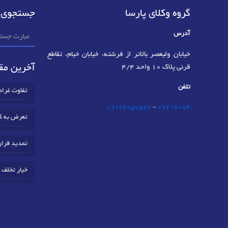
گروه وکلای پارسا
جستجوی 
آدرس
خیابان ولیعصر بالاتر از فرشته، خیابان خیام، تقاطع
آخرین مقا
قرنی پلاک 10 واحد 4/4
تلفن
تفاوت غرا
09124857572
–
٢٦٢١٦٠٧٤
تعرض به ک
تمدید قرار
خیار تخلف 