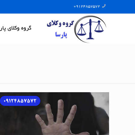
09124857572
گروه وکلای پار