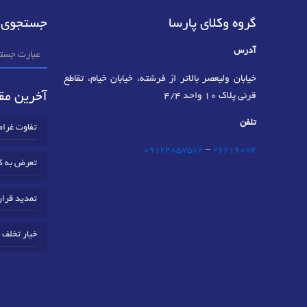
گروه وکلای پارسا
جستجوی 
آدرس
خیابان ولیعصر بالاتر از فرشته، خیابان خیام، تقاطع
آخرین مقا
قرنی پلاک 10 واحد 4/4
تلفن
تفاوت غرا
09124857572
–
٢٦٢١٦٠٧٤
تعرض به ک
تمدید قرار
خیار تخلف 