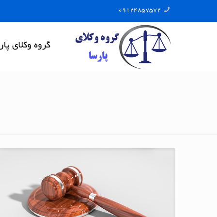
09124857572
گروه وکلای پار