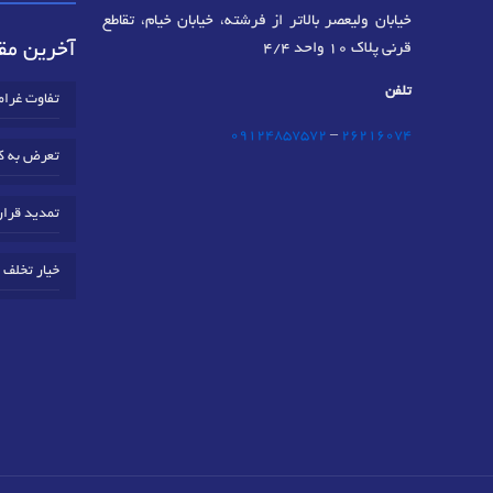
خیابان ولیعصر بالاتر از فرشته، خیابان خیام، تقاطع
آخرین مقا
قرنی پلاک 10 واحد 4/4
تلفن
تفاوت غرا
09124857572
–
٢٦٢١٦٠٧٤
تعرض به ک
تمدید قرار
خیار تخلف 