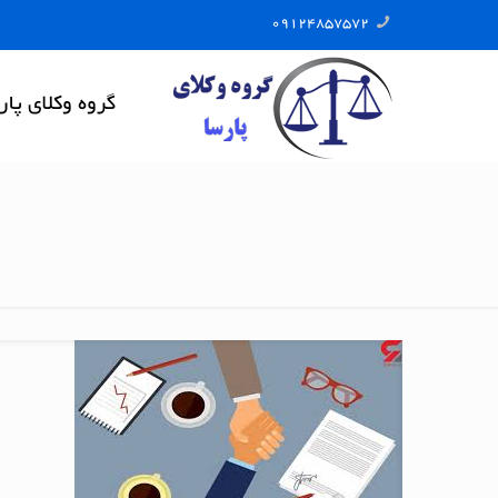
09124857572
گروه وکلای پار