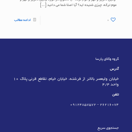
موم ترکه، چیزی شنیده اید؟ آیا اصلا شما می دانید
[…]
0
ادامه مطالب
گروه وکلای پارسا
آدرس
خیابان ولیعصر بالاتر از فرشته، خیابان خیام، تقاطع قرنی پلاک 10
واحد 4/4
تلفن
09124857572
–
٢٦٢١٦٠٧٤
جستجوی سریع